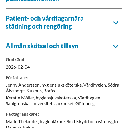
Patient- och vårdtagarnära
städning och rengöring
Allmän skötsel och tillsyn
Godkänd
:
2026-02-04
Författare
:
Jenny
Andersson,
hygiensjuksköterska,
Vårdhygien, Södra
Älvsborgs Sjukhus,
Borås
Kerstin
Möller,
hygiensjuksköterska,
Vårdhygien,
Sahlgrenska Universitetssjukhuset,
Göteborg
Faktagranskare
:
Marie
Thelander,
hygienläkare,
Smittskydd och vårdhygien
Dalarna,
Falun