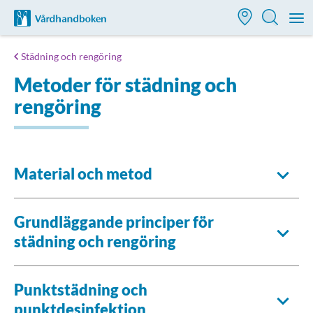
Till startsidan för Vårdhandboken
M
Städning och rengöring
Metoder för städning och
rengöring
Material och metod
Grundläggande principer för
städning och rengöring
Punktstädning och
punktdesinfektion