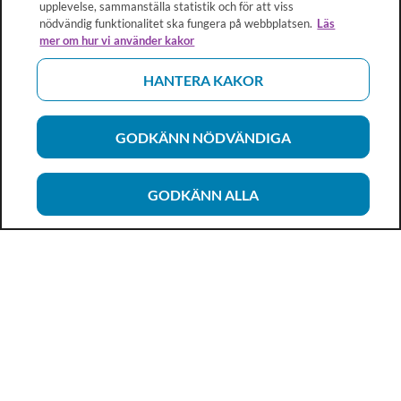
upplevelse, sammanställa statistik och för att viss
nödvändig funktionalitet ska fungera på webbplatsen.
Läs
mer om hur vi använder kakor
HANTERA KAKOR
GODKÄNN NÖDVÄNDIGA
GODKÄNN ALLA
Vårdhandboken
Ett metod- och kunskapsstöd för dig som arbetar inom
hälso- och sjukvård och omsorg. Allt innehåll är framtaget i
samarbete med professionen.