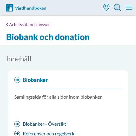
Till startsidan för Vårdhandboken
M
Arbetssätt och ansvar
Biobank och donation
Innehåll
Biobanker
Samlingssida för alla sidor inom biobanker.
Biobanker - Översikt
Referenser och regelverk