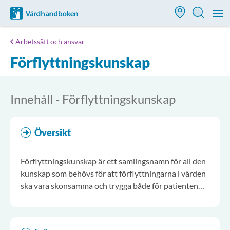
Till startsidan för Vårdhandboken
M
Arbetssätt och ansvar
Förflyttningskunskap
Innehåll - Förflyttningskunskap
Översikt
Förflyttningskunskap är ett samlingsnamn för all den
kunskap som behövs för att förflyttningarna i vården
ska vara skonsamma och trygga både för patienten
och vårdpersonalen.