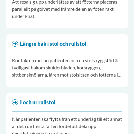
Att resa sig upp underlättas av att fötterna placeras
parallellt på golvet med främre delen av foten rakt
under knät.
Längre bak i stol och rullstol
Kontakten mellan patienten och en stols ryggstöd är
tydligast bakom skulderbladen, korsryggen,
sittbensknölarna, låren mot stolsitsen och fötterna i
golvet.
I och ur rullstol
När patienten ska flytta från ett underlag till ett annat
är det i de flesta fall en fördel att dela upp
överflyttningen i tre etapper.