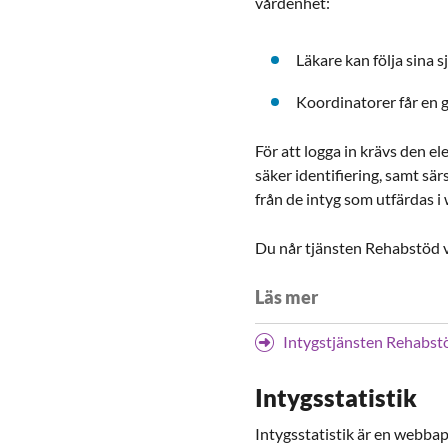
vårdenhet:
Läkare kan följa sina s
Koordinatorer får en g
För att logga in krävs den 
säker identifiering, samt s
från de intyg som utfärdas 
Du når tjänsten Rehabstöd v
Läs mer
Intygstjänsten Rehabstö
Intygsstatistik
Intygsstatistik är en webbap