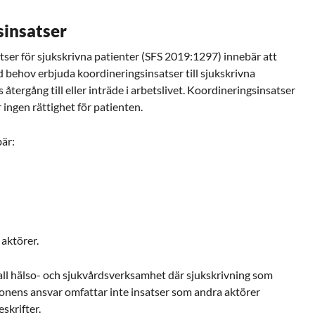
insatser
ser för sjukskrivna patienter (SFS 2019:1297) innebär att
id behov erbjuda koordineringsinsatser till sjukskrivna
s återgång till eller inträde i arbetslivet. Koordineringsinsatser
 ingen rättighet för patienten.
är:
aktörer.
all hälso- och sjukvårdsverksamhet där sjukskrivning som
nens ansvar omfattar inte insatser som andra aktörer
eskrifter.