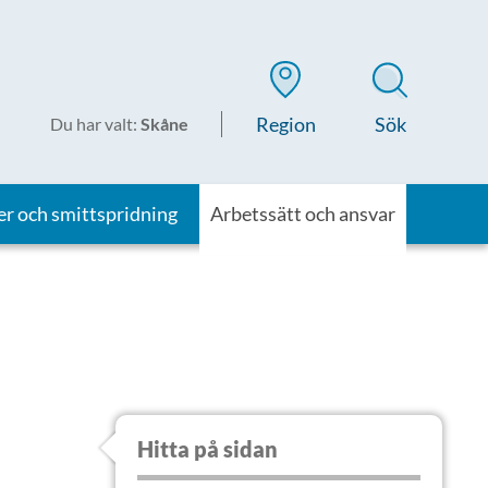
Region
Sök
Du har valt
:
Skåne
er och smittspridning
Arbetssätt och ansvar
Hitta på sidan