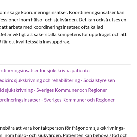
om ska ge koordineringsinsatser. Koordineringsinsatser kan
ofessioner inom hälso- och sjukvården. Det kan också utses en
 att arbeta med koordineringsinsatser, ofta kallad
Det är viktigt att säkerställa kompetens för uppdraget och att
 får ett kvalitetssäkringsuppdrag.
dineringsinsatser för sjukskrivna patienter
icin: sjukskrivning och rehabilitering - Socialstyrelsen
id sjukskrivning - Sveriges Kommuner och Regioner
oordineringsinsatser - Sveriges Kommuner och Regioner
nnebära att vara kontaktperson för frågor om sjukskrivnings-
n inom hälso- och sjukvården. Patienten kan behöva stöd och