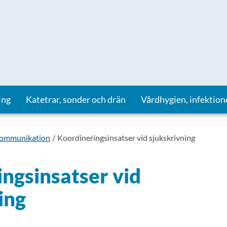
ing
Katetrar, sonder och drän
Vårdhygien, infektion
kommunikation
Koordineringsinsatser vid sjukskrivning
ngsinsatser vid
ing