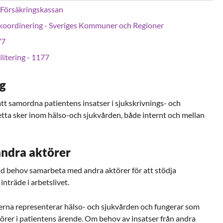
 Försäkringskassan
 koordinering - Sveriges Kommuner och Regioner
77
litering - 1177
ng
tt samordna patientens insatser i sjukskrivnings- och
etta sker inom hälso-och sjukvården, både internt och mellan
ndra aktörer
id behov samarbeta med andra aktörer för att stödja
 inträde i arbetslivet.
erna representerar hälso- och sjukvården och fungerar som
örer i patientens ärende. Om behov av insatser från andra