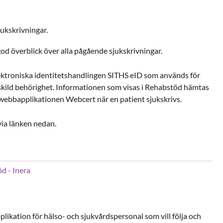
jukskrivningar.
od överblick över alla pågående sjukskrivningar.
elektroniska identitetshandlingen SITHS eID som används för
ärskild behörighet. Informationen som visas i Rehabstöd hämtas
i webbapplikationen Webcert när en patient sjukskrivs.
ia länken nedan.
d - Inera
plikation för hälso- och sjukvårdspersonal som vill följa och