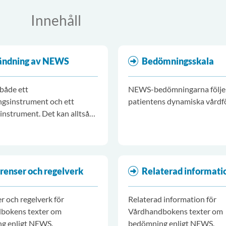
Innehåll
ändning av NEWS
Bedömningsskala
både ett
NEWS-bedömningarna följe
gsinstrument och ett
patientens dynamiska vårdf
instrument. Det kan alltså
 både för att bedöma den
atientens tillstånd över tid,
t bedöma risk för allvarlig
som behov av intensivvård,
renser och regelverk
Relaterad informati
p eller plötslig oväntad död.
r och regelverk för
Relaterad information för
bokens texter om
Vårdhandbokens texter om
g enligt NEWS.
bedömning enligt NEWS.