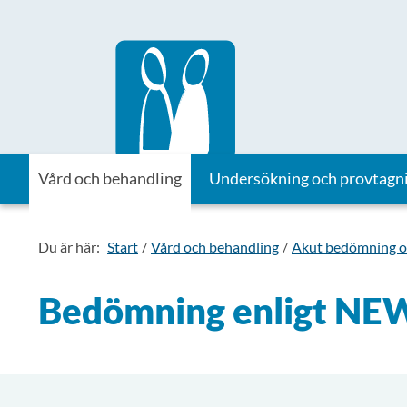
Till startsidan för Vårdhandboken
Vård och behandling
Undersökning och provtagn
Du är här:
Start
Vård och behandling
Akut bedömning o
Bedömning enligt NE