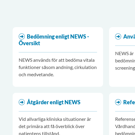
Bedömning enligt NEWS -
Anv
Översikt
NEWS är 
NEWS används för att bedöma vitala
bedömnin
funktioner såsom andning, cirkulation
screening
och medvetande.
användas
enskilde p
och för at
händelse 
Åtgärder enligt NEWS
Refe
hjärtstop
Vid allvarliga kliniska situationer är
Referense
det primära att få överblick över
Vårdhand
patientens tillstånd.
bedömnin