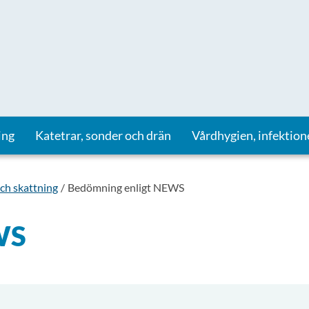
ing
Katetrar, sonder och drän
Vårdhygien, infektion
ch skattning
Bedömning enligt NEWS
WS