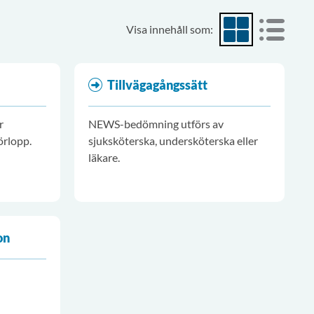
Visa innehåll som:
Visa som rutnät
Visa som
Tillvägagångssätt
r
NEWS-bedömning utförs av
örlopp.
sjuksköterska, undersköterska eller
läkare.
on