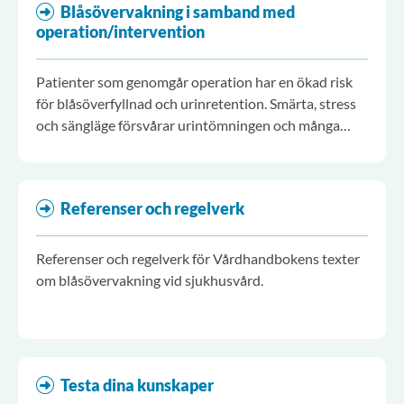
Blåsövervakning i samband med
operation/intervention
Patienter som genomgår operation har en ökad risk
för blåsöverfyllnad och urinretention. Smärta, stress
och sängläge försvårar urintömningen och många
patienter har stora blåsvolymer redan innan
operationsstart.
Referenser och regelverk
Referenser och regelverk för Vårdhandbokens texter
om blåsövervakning vid sjukhusvård.
Testa dina kunskaper