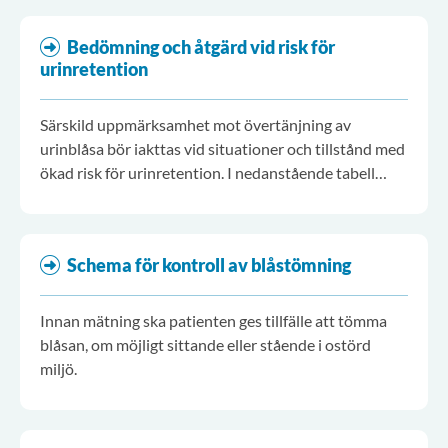
Bedömning och åtgärd vid risk för
urinretention
Särskild uppmärksamhet mot övertänjning av
urinblåsa bör iakttas vid situationer och tillstånd med
ökad risk för urinretention. I nedanstående tabell
visas åtgärder för situationer/tillstånd med allmän
risk respektive hög risk.
Schema för kontroll av blåstömning
Innan mätning ska patienten ges tillfälle att tömma
blåsan, om möjligt sittande eller stående i ostörd
miljö.