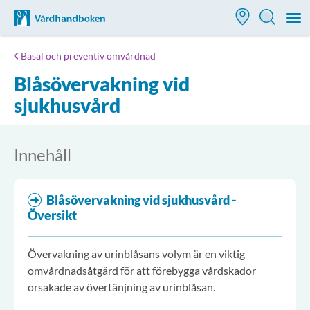
Till startsidan för Vårdhandboken
M
Basal och preventiv omvårdnad
Blåsövervakning vid
sjukhusvård
Innehåll
Blåsövervakning vid sjukhusvård -
Översikt
Övervakning av urinblåsans volym är en viktig
omvårdnadsåtgärd för att förebygga vårdskador
orsakade av övertänjning av urinblåsan.