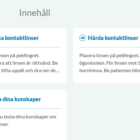
Innehåll
a kontaktlinser
Hårda kontaktlinser
insen på pekfingret.
Placera linsen på pekfingret. 
ra att linsen är rättvänd. Be
ögonlocken. För linsen mot 
 titta uppåt och dra ner det
hornhinna. Be patienten bli
nlocket. Lägg linsen på det
gånger.
det under iris.
a dina kunskaper
u testa dina kunskaper om
nser.