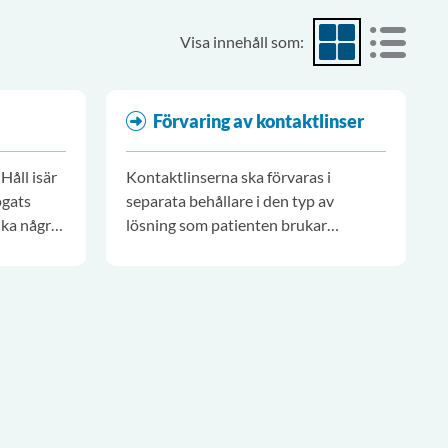
Visa innehåll som:
Visa som rutnät
Visa som
Förvaring av kontaktlinser
Håll isär
Kontaktlinserna ska förvaras i
ögats
separata behållare i den typ av
nka några
lösning som patienten brukar
använda. En behållare för höger och
en för vänster lins för att undvika
förväxling.