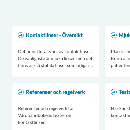
Kontaktlinser - Översikt
Mjuk
Det finns flera typer av kontaktlinser.
Placera l
De vanligaste är mjuka linser, men det
Kontrolle
finns också stabila linser som tidigare
patienten
kallades hårda kontaktlinser.
nedre ögo
vita områ
Referenser och regelverk
Test
Referenser och regelverk för
Här kan d
Vårdhandbokens texter om
kontaktli
kontaktlinser.