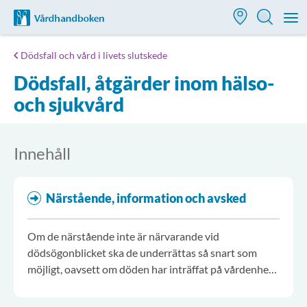
Till startsidan för Vårdhandboken
M
Dödsfall och vård i livets slutskede
Dödsfall, åtgärder inom hälso-
och sjukvård
Innehåll
Närstående, information och avsked
Om de närstående inte är närvarande vid
dödsögonblicket ska de underrättas så snart som
möjligt, oavsett om döden har inträffat på vårdenhet
eller i särskilt eller ordinärt boende.