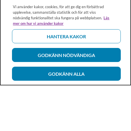
Vi använder kakor, cookies, för att ge dig en förbättrad
upplevelse, sammanställa statistik och för att viss
nödvändig funktionalitet ska fungera på webbplatsen.
Läs
mer om hur vi använder kakor
HANTERA KAKOR
GODKÄNN NÖDVÄNDIGA
GODKÄNN ALLA
Vårdhandboken
Ett metod- och kunskapsstöd för dig som arbetar inom
hälso- och sjukvård och omsorg. Allt innehåll är framtaget i