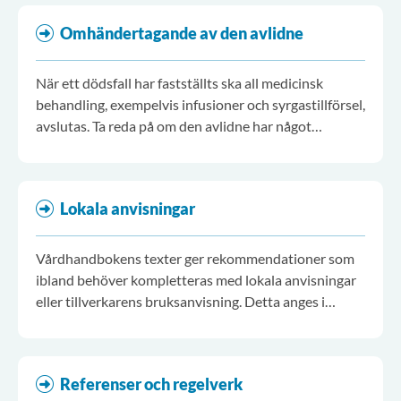
Omhändertagande av den avlidne
När ett dödsfall har fastställts ska all medicinsk
behandling, exempelvis infusioner och syrgastillförsel,
avslutas. Ta reda på om den avlidne har något
implantat, till exempel en pacemaker.
Lokala anvisningar
Vårdhandbokens texter ger rekommendationer som
ibland behöver kompletteras med lokala anvisningar
eller tillverkarens bruksanvisning. Detta anges i
löpande text och på denna sida "Lokala anvisningar".
Referenser och regelverk