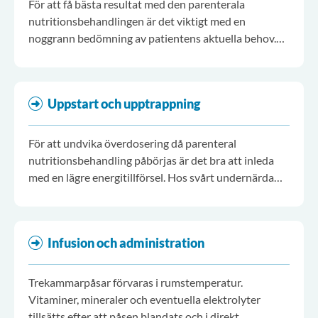
För att få bästa resultat med den parenterala
nutritionsbehandlingen är det viktigt med en
noggrann bedömning av patientens aktuella behov.
Val av näringslösning baseras på beräknat behov av
energi, näring och vätska med hänsyn till eventuellt
matintag, enteral näringstillförsel eller både och.
Uppstart och upptrappning
För att undvika överdosering då parenteral
nutritionsbehandling påbörjas är det bra att inleda
med en lägre energitillförsel. Hos svårt undernärda
eller kritiskt sjuka individer finns risk för metabol
överbelastning (refeeding syndrome) vid start av
nutritionsbehandling.
Infusion och administration
Trekammarpåsar förvaras i rumstemperatur.
Vitaminer, mineraler och eventuella elektrolyter
tillsätts efter att påsen blandats och i direkt