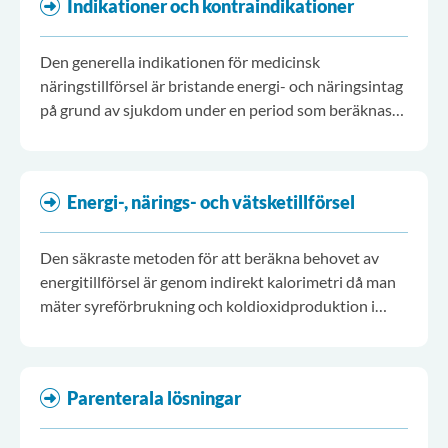
Indikationer och kontraindikationer
fettemulsioner och aminosyralösningar.
Den generella indikationen för medicinsk
näringstillförsel är bristande energi- och näringsintag
på grund av sjukdom under en period som beräknas
överstiga en vecka.
Energi-, närings- och vätsketillförsel
Den säkraste metoden för att beräkna behovet av
energitillförsel är genom indirekt kalorimetri då man
mäter syreförbrukning och koldioxidproduktion i
utandningsluften. Indirekt kalorimetri används främst
inom intensivvården
Parenterala lösningar