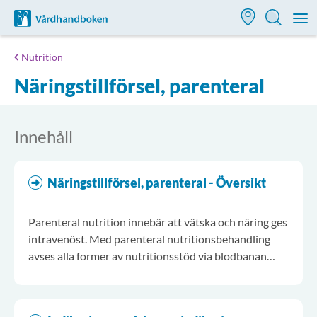
Till startsidan för Vårdhandboken
M
Nutrition
Näringstillförsel, parenteral
Innehåll
Näringstillförsel, parenteral - Översikt
Parenteral nutrition innebär att vätska och näring ges
intravenöst. Med parenteral nutritionsbehandling
avses alla former av nutritionsstöd via blodbanan
exempelvis de lösningar där alla energigivande
näringsämnen finns allt i ett, så kallade
trekammarpåsar, men även glukosdropp,