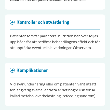
anslutning till administrering. Näringslösningens
hållbarhet kan variera beroende på vilka tillsatser
som görs och beroende på tillverkare.
Kontroller och utvärdering
Patienter som får parenteral nutrition behöver följas
upp både för att bedöma behandlingens effekt och för
att upptäcka eventuella biverkningar. Observera
dagligen patientens allmäntillstånd, andning och
cirkulation.
Komplikationer
Vid svår undernäring eller om patienten varit utsatt
för långvarig svält eller fasta är det högre risk för så
kallad metabol överbelastning (refeeding syndrom).