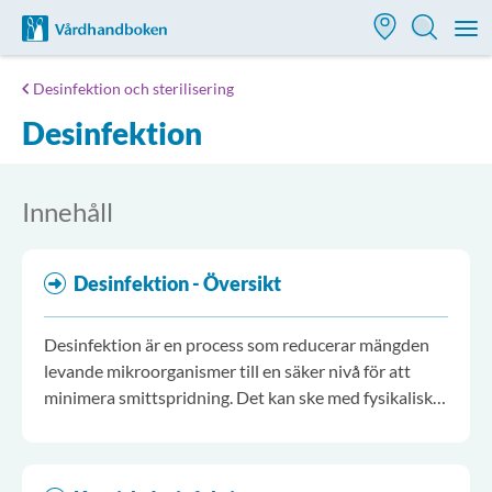
Till startsidan för Vårdhandboken
M
Desinfektion och sterilisering
Desinfektion
Innehåll
Desinfektion - Översikt
Desinfektion är en process som reducerar mängden
levande mikroorganismer till en säker nivå för att
minimera smittspridning. Det kan ske med fysikaliska
eller med kemiska metoder. Värmedesinfektion
används i första hand.