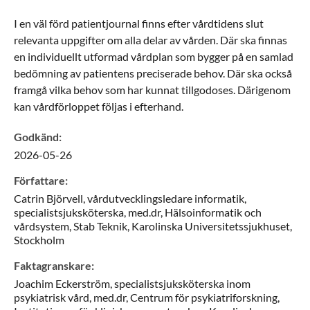
I en väl förd patientjournal finns efter vårdtidens slut
relevanta uppgifter om alla delar av vården. Där ska finnas
en individuellt utformad vårdplan som bygger på en samlad
bedömning av patientens preciserade behov. Där ska också
framgå vilka behov som har kunnat tillgodoses. Därigenom
kan vårdförloppet följas i efterhand.
Godkänd
:
2026-05-26
Författare
:
Catrin
Björvell,
vårdutvecklingsledare informatik,
specialistsjuksköterska, med.dr,
Hälsoinformatik och
vårdsystem, Stab Teknik, Karolinska Universitetssjukhuset,
Stockholm
Faktagranskare
:
Joachim
Eckerström,
specialistsjuksköterska inom
psykiatrisk vård, med.dr,
Centrum för psykiatriforskning,