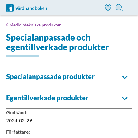
Till startsidan för Vårdhandboken
M
Medicintekniska produkter
Specialanpassade och
egentillverkade produkter
Specialanpassade produkter
Egentillverkade produkter
Godkänd
:
2024-02-29
Författare
: