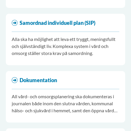
individuell planering genomföras av representanter
för de enheter som ansvarar för insatserna.
Samordnad individuell plan (SIP)
Alla ska ha möjlighet att leva ett tryggt, meningsfullt
och självständigt liv. Komplexa system i vård och
omsorg ställer stora krav på samordning.
Dokumentation
All vård- och omsorgsplanering ska dokumenteras i
journalen både inom den slutna vården, kommunal
hälso- och sjukvård i hemmet, samt den öppna vården
[3] (SOSFS 2005:27).