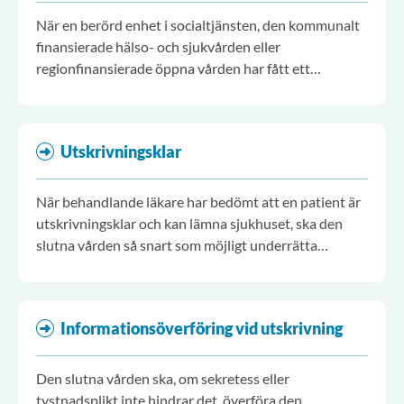
När en berörd enhet i socialtjänsten, den kommunalt
finansierade hälso- och sjukvården eller
regionfinansierade öppna vården har fått ett
inskrivningsmeddelande, ska enheten börja sin
planering av de insatser som är nödvändiga.
Utskrivningsklar
När behandlande läkare har bedömt att en patient är
utskrivningsklar och kan lämna sjukhuset, ska den
slutna vården så snart som möjligt underrätta
berörda enheter.
Informationsöverföring vid utskrivning
Den slutna vården ska, om sekretess eller
tystnadsplikt inte hindrar det, överföra den