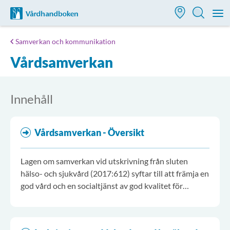
Till startsidan för Vårdhandboken
M
Samverkan och kommunikation
Vårdsamverkan
Innehåll
Vårdsamverkan - Översikt
Lagen om samverkan vid utskrivning från sluten
hälso- och sjukvård (2017:612) syftar till att främja en
god vård och en socialtjänst av god kvalitet för
personer som efter utskrivning från sluten vård.