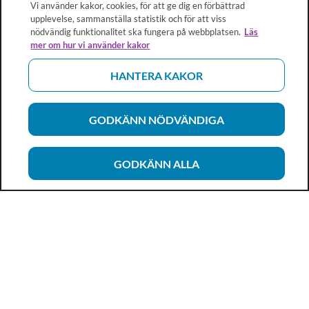
Vi använder kakor, cookies, för att ge dig en förbättrad
upplevelse, sammanställa statistik och för att viss
nödvändig funktionalitet ska fungera på webbplatsen.
Läs
mer om hur vi använder kakor
HANTERA KAKOR
GODKÄNN NÖDVÄNDIGA
GODKÄNN ALLA
Vårdhandboken
Ett metod- och kunskapsstöd för dig som arbetar inom
hälso- och sjukvård och omsorg. Allt innehåll är framtaget i
samarbete med professionen.