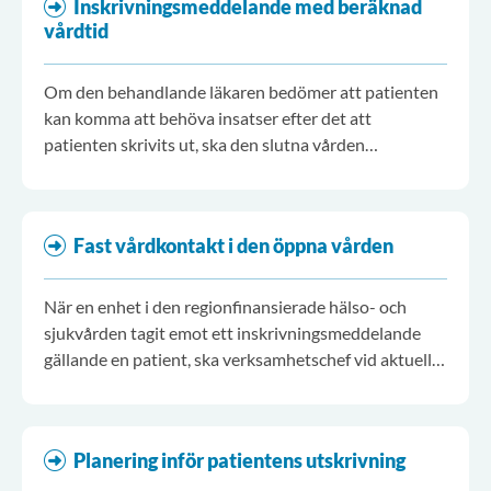
Inskrivningsmeddelande med beräknad
vårdtid
Om den behandlande läkaren bedömer att patienten
kan komma att behöva insatser efter det att
patienten skrivits ut, ska den slutna vården
underrätta de berörda enheterna.
Fast vårdkontakt i den öppna vården
När en enhet i den regionfinansierade hälso- och
sjukvården tagit emot ett inskrivningsmeddelande
gällande en patient, ska verksamhetschef vid aktuell
enhet utse en fast vårdkontakt för patienten innan
denne skrivs ut från den slutna vården.
Planering inför patientens utskrivning