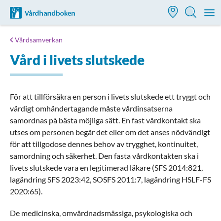
Till startsidan för Vårdhandboken
M
Vårdsamverkan
Vård i livets slutskede
För att tillförsäkra en person i livets slutskede ett tryggt och
värdigt omhändertagande måste vårdinsatserna
samordnas på bästa möjliga sätt. En fast vårdkontakt ska
utses om personen begär det eller om det anses nödvändigt
för att tillgodose dennes behov av trygghet, kontinuitet,
samordning och säkerhet. Den fasta vårdkontakten ska i
livets slutskede vara en legitimerad läkare (SFS 2014:821,
lagändring SFS 2023:42, SOSFS 2011:7, lagändring HSLF-FS
2020:65).
De medicinska, omvårdnadsmässiga, psykologiska och