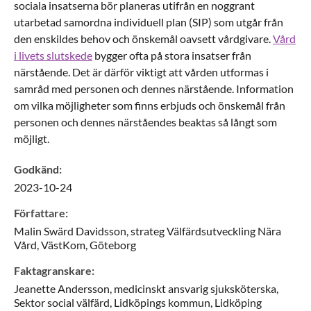
sociala insatserna bör planeras utifrån en noggrant
utarbetad samordna individuell plan (SIP) som utgår från
den enskildes behov och önskemål oavsett vårdgivare.
Vård
i livets slutskede
bygger ofta på stora insatser från
närstående. Det är därför viktigt att vården utformas i
samråd med personen och dennes närstående. Information
om vilka möjligheter som finns erbjuds och önskemål från
personen och dennes närståendes beaktas så långt som
möjligt.
Godkänd
:
2023-10-24
Författare
:
Malin
Swärd Davidsson,
strateg Välfärdsutveckling Nära
Vård,
VästKom,
Göteborg
Faktagranskare
:
Jeanette
Andersson,
medicinskt ansvarig sjuksköterska,
Sektor social välfärd, Lidköpings kommun,
Lidköping