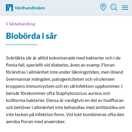
Till startsidan för Vårdhandboken
M
Sårbehandling
Biobörda i sår
Svårläkta sår är alltid koloniserade med bakterier och i de
flesta fall, speciellt vid diabetes, även av svamp. Floran
förändras i allmänhet inte under läkningstiden, men ibland
övermannar mängden, patogeniciteten och virulensen
kroppens immunsystem och en sårinfektion uppkommer. I
bensår förekommer ofta Staphylococcus aureus och
koliforma bakterier. Dessa är vanligtvis en del av hudfloran
och behöver i allmänhet inte behandlas med antibiotika om
inte tecken på infektion finns. Vid lukt kombineras ofta den
aeroba floran med anaerober.