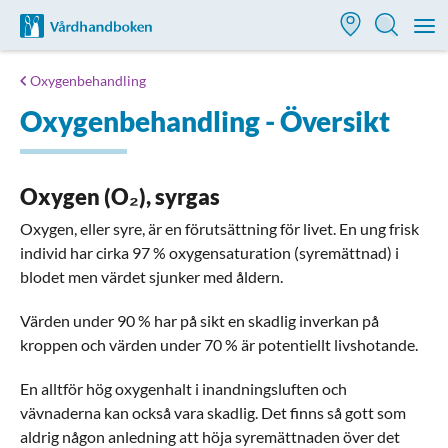
Till startsidan för Vårdhandboken
M
Oxygenbehandling
Oxygenbehandling - Översikt
Oxygen (O₂), syrgas
Oxygen, eller syre, är en förutsättning för livet. En ung frisk
individ har cirka 97 % oxygensaturation (syremättnad) i
blodet men värdet sjunker med åldern.
Värden under 90 % har på sikt en skadlig inverkan på
kroppen och värden under 70 % är potentiellt livshotande.
En alltför hög oxygenhalt i inandningsluften och
vävnaderna kan också vara skadlig. Det finns så gott som
aldrig någon anledning att höja syremättnaden över det