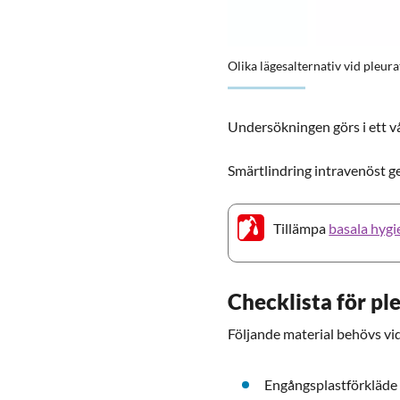
Förstora bilden
Olika lägesalternativ vid pleur
Undersökningen görs i ett v
Smärtlindring intravenöst ge
Tillämpa
basala hygi
Checklista för p
Följande material behövs vi
Engångsplastförkläde 