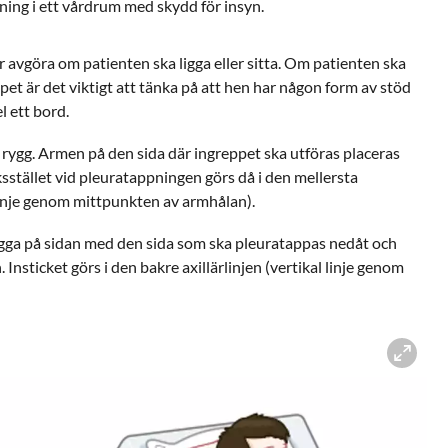
ning i ett vårdrum med skydd för insyn.
år avgöra om patienten ska ligga eller sitta. Om patienten ska
pet är det viktigt att tänka på att hen har någon form av stöd
l ett bord.
 rygg. Armen på den sida där ingreppet ska utföras placeras
sstället vid pleuratappningen görs då i den mellersta
l linje genom mittpunkten av armhålan).
igga på sidan med den sida som ska pleuratappas nedåt och
Insticket görs i den bakre axillärlinjen (vertikal linje genom