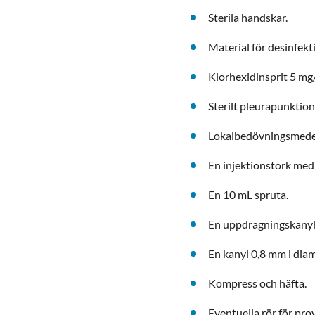
Sterila handskar.
Material för desinfekti
Klorhexidinsprit 5 mg
Sterilt pleurapunktion
Lokalbedövningsmedel 
En injektionstork med
En 10 mL spruta.
En uppdragningskanyl
En kanyl 0,8 mm i dia
Kompress och häfta.
Eventuella rör för pr