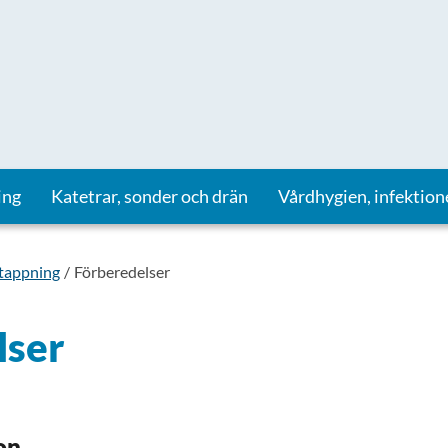
ing
Katetrar, sonder och drän
Vårdhygien, infektion
tappning
Förberedelser
lser
on