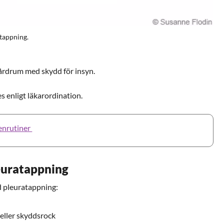
atappning.
årdrum med skydd för insyn.
s enligt läkarordination.
enrutiner
leuratappning
d pleuratappning:
eller skyddsrock