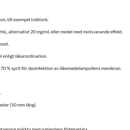
on, till exempel tvättork.
/mL, alternativt 20 mg/ml, eller medel med motsvarande effekt.
sset.
enligt läkarordination.
 70 % sprit för desinfektion av läkemedelampullens membran.
.
meter (50 mm lång).
ovtagning märkta med patientens födelsedata.