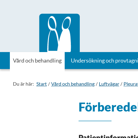
Till startsidan för Vårdhandboken
Vård och behandling
Undersökning och provtagn
Du är här:
Start
Vård och behandling
Luftvägar
Pleura
Förberede
Patientinformati