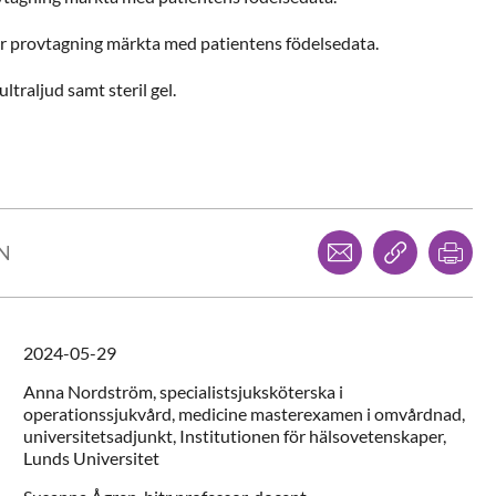
ör provtagning märkta med patientens födelsedata.
ultraljud samt steril gel.
Dela via mejl
Kopiera l
Skr
LN
2024-05-29
Anna
Nordström,
specialistsjuksköterska i
operationssjukvård, medicine masterexamen i omvårdnad,
universitetsadjunkt,
Institutionen för hälsovetenskaper,
Lunds Universitet