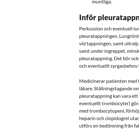
muntliga.
Inför pleuratapp
Perkussion och eventuell lun
pleuratappningen. Lungröntg
vid tappningen, samt ultralj
samt under ingreppet, minsk
pleuratappning. Det bör ocks
och eventuellt syrgasbehov 
Medicinerar patienten med 
läkare. Ställningstagande om
pleuratappning kan vara ett
eventuellt trombocyter)
göra
med trombocytopeni, förhöjt
heparin och clopidogrel utan
utförs en bedömning från fall 