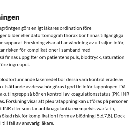
ningen
gröntgen görs enligt läkares ordination före
enbilder eller datortomografi thorax bör finnas tillgängliga
udsapparat. Forskning visar att användning av ultraljud inför,
ar risken för komplikationer i samband med
å finnas uppgifter om patientens puls, blodtryck, saturation
före ingreppet.
blodförtunnande läkemedel bör dessa vara kontrollerade av
 utsättande av dessa bör göras i god tid inför tappningen. Då
 akut ingrepp så bör en kontroll av koagulationsstatus (PK
, INR
s. Forskning visar att pleuratappning kan utföras på personer
 INR eller som tar antikoagulantia exempelvis warfarin,
 ökad risk för komplikation i form av blödning [5,6,7,8]. Dock
till fall av ansvarig läkare.