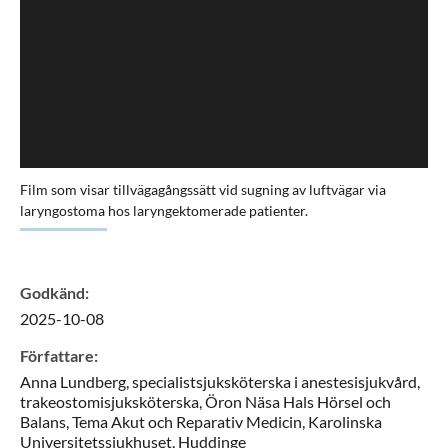
Film som visar tillvägagångssätt vid sugning av luftvägar via
laryngostoma hos laryngektomerade patienter.
Godkänd
:
2025-10-08
Författare
:
Anna
Lundberg,
specialistsjuksköterska i anestesisjukvård,
trakeostomisjuksköterska,
Öron Näsa Hals Hörsel och
Balans, Tema Akut och Reparativ Medicin, Karolinska
Universitetssjukhuset,
Huddinge