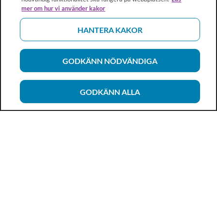
mer om hur vi använder kakor
HANTERA KAKOR
GODKÄNN NÖDVÄNDIGA
GODKÄNN ALLA
Vårdhandboken
Ett metod- och kunskapsstöd för dig som arbetar inom
hälso- och sjukvård och omsorg. Allt innehåll är framtaget i
samarbete med professionen.