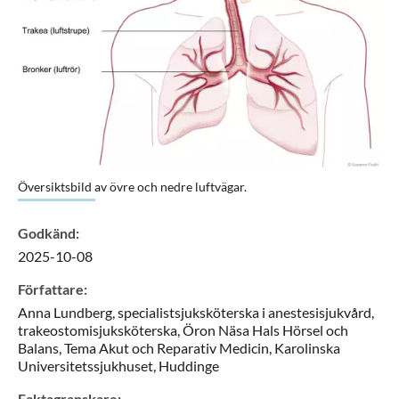
Förstora bilden
Översiktsbild av övre och nedre luftvägar.
Godkänd
:
2025-10-08
Författare
:
Anna
Lundberg,
specialistsjuksköterska i anestesisjukvård,
trakeostomisjuksköterska,
Öron Näsa Hals Hörsel och
Balans, Tema Akut och Reparativ Medicin, Karolinska
Universitetssjukhuset,
Huddinge
Faktagranskare
: