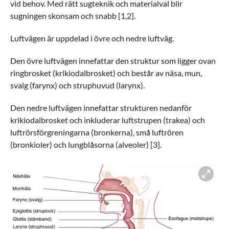
vid behov. Med rätt sugteknik och materialval blir
sugningen skonsam och snabb [1,2].
Luftvägen är uppdelad i övre och nedre luftväg.
Den övre luftvägen innefattar den struktur som ligger ovan
ringbrosket (krikiodalbrosket) och består av näsa, mun,
svalg (farynx) och struphuvud (larynx).
Den nedre luftvägen innefattar strukturen nedanför
krikiodalbrosket och inkluderar luftstrupen (trakea) och
luftrörsförgreningarna (bronkerna), små luftrören
(bronkioler) och lungblåsorna (alveoler) [3].