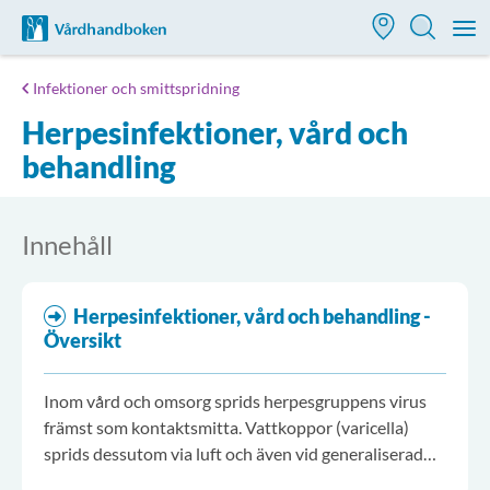
Till startsidan för Vårdhandboken
M
Infektioner och smittspridning
Herpesinfektioner, vård och
behandling
Innehåll
Herpesinfektioner, vård och behandling -
Översikt
Inom vård och omsorg sprids herpesgruppens virus
främst som kontaktsmitta. Vattkoppor (varicella)
sprids dessutom via luft och även vid generaliserad
(vattkoppslik) bältros (herpes zoster) finns risk för