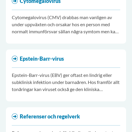
Cytomegalovirus
Cytomegalovirus (CMV) drabbas man vanligen av
under uppväxten och orsakar hos en person med
normalt immunförsvar sällan några symtom men kan i
vissa fall ge långvarig feber och symtom från flera
organsystem (bland annat luftvägar och
magtarmkanal).
Epstein-Barr-virus
Epstein-Barr-virus (EBV) ger oftast en lindrig eller
subklinisk infektion under barnaåren. Hos framför allt
tonåringar kan viruset också ge den kliniska
infektionen mononukleos (körtelfeber) med
långdragen halsinfektion, svullna lymfkörtlar,
förstorad mjälte samt hög feber.
Referenser och regelverk