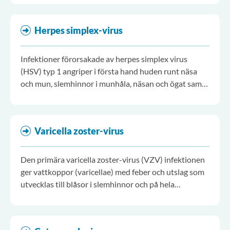
luftburen smitta.
Herpes simplex-virus
Infektioner förorsakade av herpes simplex virus
(HSV) typ 1 angriper i första hand huden runt näsa
och mun, slemhinnor i munhåla, näsan och ögat samt
läpparna. HSV typ 2 angriper främst slemhinnor och
hud i och omkring könsorganen.
Varicella zoster-virus
Den primära varicella zoster-virus (VZV) infektionen
ger vattkoppor (varicellae) med feber och utslag som
utvecklas till blåsor i slemhinnor och på hela
hudkostymen. Milda, i det närmaste asymtomatiska
infektioner förekommer dock också. Inkubationstiden
är vanligen 12-16 dagar (10-21).