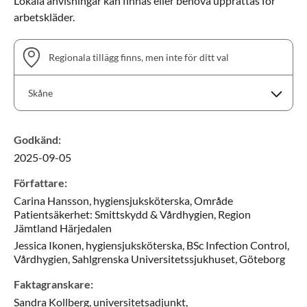
Lokala anvisningar kan finnas eller behöva upprättas för
arbetskläder.
Regionala tillägg finns, men inte för ditt val
Skåne
Godkänd
:
2025-09-05
Skåne
Sörmland
Författare
:
Uppsala län
Carina
Hansson,
hygiensjuksköterska,
Område
Visa tillägg
Välj en region för att visa tillägg
Patientsäkerhet: Smittskydd & Vårdhygien,
Region
Jämtland Härjedalen
Jessica
Ikonen,
hygiensjuksköterska, BSc Infection Control,
Vårdhygien, Sahlgrenska Universitetssjukhuset,
Göteborg
Faktagranskare
:
Sandra
Kollberg,
universitetsadjunkt,