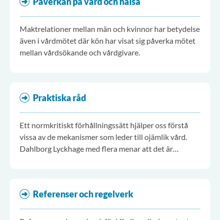
Påverkan på vård och hälsa
Maktrelationer mellan män och kvinnor har betydelse
även i vårdmötet där kön har visat sig påverka mötet
mellan vårdsökande och vårdgivare.
Praktiska råd
Ett normkritiskt förhållningssätt hjälper oss förstå
vissa av de mekanismer som leder till ojämlik vård.
Dahlborg Lyckhage med flera menar att det är
nödvändigt med en medvetenhet och reflexivitet hos
den som vårdar.
Referenser och regelverk