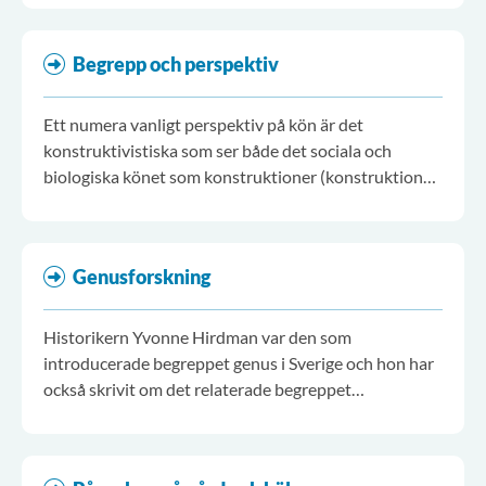
Begrepp och perspektiv
Ett numera vanligt perspektiv på kön är det
konstruktivistiska som ser både det sociala och
biologiska könet som konstruktioner (konstruktion=
något skapat). "Doing gender" eller på svenska, "att
göra kön" är numera vedertagna uttryck för denna
process där pojkar görs och gör sig själva till män och
Genusforskning
flickor till kvinnor.
Historikern Yvonne Hirdman var den som
introducerade begreppet genus i Sverige och hon har
också skrivit om det relaterade begreppet
genussystem.