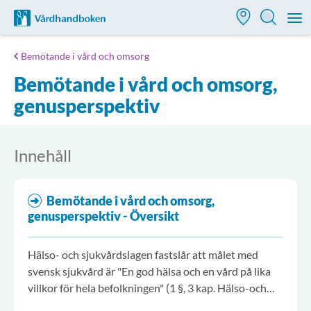
Till startsidan för Vårdhandboken
M
Bemötande i vård och omsorg
Bemötande i vård och omsorg,
genusperspektiv
Innehåll
Bemötande i vård och omsorg,
genusperspektiv - Översikt
Hälso- och sjukvårdslagen fastslår att målet med
svensk sjukvård är "En god hälsa och en vård på lika
villkor för hela befolkningen" (1 §, 3 kap. Hälso-och
sjukvårdslagen 2017:30).