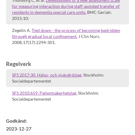
Thunborg C, et al.
Development of a new assessment scale
for measuring interaction during staff-assisted transfer of
residents in dementia special care units.
BMC Geriatr.
2015;10:
Zegelin A.
Tied down - the process of becoming bedridden
through gradual local confinement.
J Clin Nurs.
2008;17(17):2294-301.
Regelverk
SFS 2017:30. Hälso- och sjukvårdslag.
Stockholm:
Socialdepartementet
SFS 2010:659. Patientsäkerhetslag.
Stockholm:
Socialdepartementet
Godkänd
:
2023-12-27