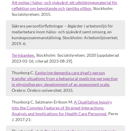
Att mötas i hälso- och sjukvård: ett utbildningsmaterial för
reflektion om bemötande och jämlika villkor.
Stockholm:
Socialstyrelsen; 2015.
Säkrare personförflyttningar – åtgärder i arbetsmiljö för
medarbetare inom hälso- och sjukvård samt omsorg, en
kunskapsssammanställning. Stockholm: Arbetsmiljöverket;
2019. 6;
Termbanken.
Stockholm: Socialstyrelsen; 2020 [uppdaterad
2023-03-16; citerad 2023-08-29].
Thunborg C.
Exploring dementia care dyad's person
transfer situations from a behavioral medicine perspective
in physiotherapy: development of an assessment scale.
Örebro: Örebro universitet; 2015.
Thunborg C, Salzmann-Erikson M.
A Qualitative Inquiry
into the Complex Features of Strained Interactions:
Analysis and Implications for Health Care Personnel.
Perm
J. 2017;21: