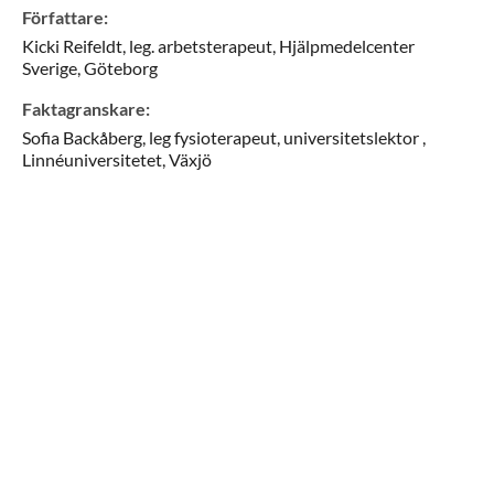
Författare
:
Kicki
Reifeldt,
leg. arbetsterapeut,
Hjälpmedelcenter
Sverige,
Göteborg
Faktagranskare
:
Sofia
Backåberg,
leg fysioterapeut, universitetslektor ,
Linnéuniversitetet,
Växjö