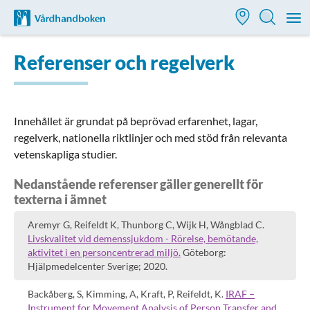
Till startsidan för Vårdhandboken
M
Referenser och regelverk
Innehållet är grundat på beprövad erfarenhet, lagar,
regelverk, nationella riktlinjer och med stöd från relevanta
vetenskapliga studier.
Nedanstående referenser gäller generellt för
texterna i ämnet
Aremyr G, Reifeldt K, Thunborg C, Wijk H, Wångblad C.
Livskvalitet vid demenssjukdom - Rörelse, bemötande,
aktivitet i en personcentrerad miljö.
Göteborg:
Hjälpmedelcenter Sverige; 2020.
Backåberg, S, Kimming, A, Kraft, P, Reifeldt, K.
IRAF –
Instrument for Movement Analysis of Person Transfer and