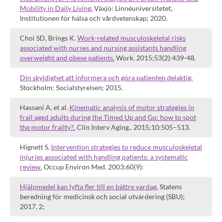
Mobility in Daily Living.
Växjö: Linnéuniversitetet,
Institutionen för hälsa och vårdvetenskap; 2020.
Choi SD, Brings K.
Work-related musculoskeletal risks
associated with nurses and nursing assistants handling
overweight and obese patients.
Work. 2015;53(2):439-48.
Din skyldighet att informera och göra patienten delaktig.
Stockholm: Socialstyrelsen; 2015.
Hassani A, et al.
Kinematic analysis of motor strategies in
frail aged adults during the Timed Up and Go: how to spot
the motor frailty?.
Clin Interv Aging.. 2015;10:505–513.
Hignett S.
Intervention strategies to reduce musculoskeletal
injuries associated with handling patients: a systematic
review.
Occup Environ Med. 2003;60(9):
Hjälpmedel kan lyfta fler till en bättre vardag.
Statens
beredning för medicinsk och social utvärdering (SBU);
2017. 2;