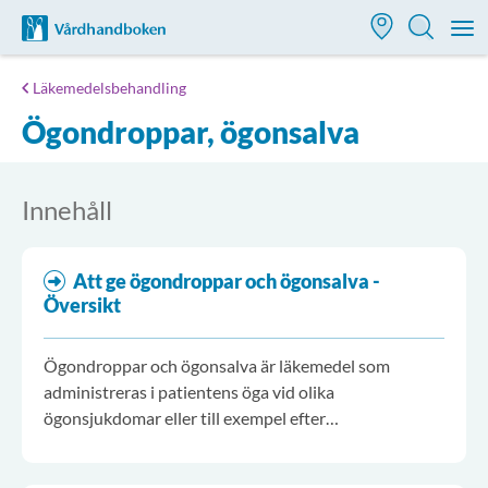
Till startsidan för Vårdhandboken
M
Läkemedelsbehandling
Ögondroppar, ögonsalva
Innehåll
Att ge ögondroppar och ögonsalva -
Översikt
Ögondroppar och ögonsalva är läkemedel som
administreras i patientens öga vid olika
ögonsjukdomar eller till exempel efter
ögonoperationer.