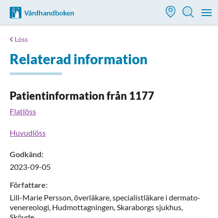
Till startsidan för Vårdhandboken
M
Löss
Relaterad information
Patientinformation från 1177
Flatlöss
Huvudlöss
Godkänd
:
2023-09-05
Författare
:
Lill-Marie
Persson,
överläkare, specialistläkare i dermato-
venereologi,
Hudmottagningen, Skaraborgs sjukhus,
Skövde