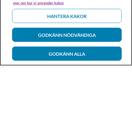
mer om hur vi använder kakor
HANTERA KAKOR
GODKÄNN NÖDVÄNDIGA
GODKÄNN ALLA
Vårdhandboken
Ett metod- och kunskapsstöd för dig som arbetar inom
hälso- och sjukvård och omsorg. Allt innehåll är framtaget i
samarbete med professionen.