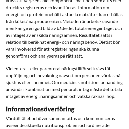
krävs att varje enskild komponent i måltiden som ätits eller
druckits registreras och kvantifieras. Information om
energi- och proteininnehåll i aktuella maträtter kan erhållas
från köket/matproducenten. Metoden är arbetskrävande
men kan ge en god bild av både det totala energiintaget och
av intaget av enskilda näringsämnen. Resultatet sätts i
relation till beräknat energi- och näringsbehov. Dietist bör
vara involverad för att registreringen ska kunna
genomföras och analyseras på rätt sätt.
Vid enteral- eller parenteral näringstillförsel krävs tät
uppföljning och bevakning oavsett om personen vårdas på
sjukhus eller i hemmet. Om medicinsk nutritionsbehandling
används i kombination med per oralt intag måste det totala
intaget av energi, näringsämnen och vätska räknas ihop.
Informationsöverföring
Vårdtillfället behöver sammanfattas och kommuniceras
avseende aktuella nutritionsproblem och ordinerade