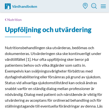
Till startsidan för Vårdhandboken
M
Nutrition
Uppföljning och utvärdering
Nutritionsbehandlingen ska utvärderas, bedömas och
dokumenteras. Utvärderingen ska ske kontinuerligt under
vårdtillfället [1]. Hur ofta uppföljning sker beror på
patientens behov och vilka åtgärder som satts in.
Exempelvis kan sväljningssvårigheter förbättras med
dysfagirehabilitering eller försämras på grund av sjukdom.
Status vid allvarliga sjukdomstillstånd kan också ändras
snabbt varför en ständig dialog mellan professioner är
nödvändig. Dialog med patient och närstående är viktig för
utvärdering av acceptans för ordinerad behandling och för
ställningstagande till eventuella förändringar av denna. Läs