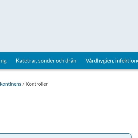
ing
Katetrar, sonder och drän
Vårdhygien, infektion
nkontinens
Kontroller