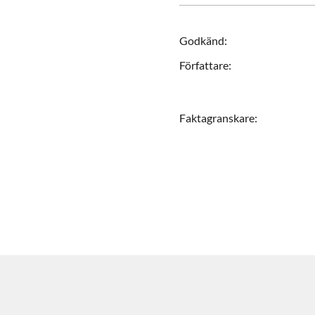
Godkänd
:
Författare
:
Faktagranskare
: