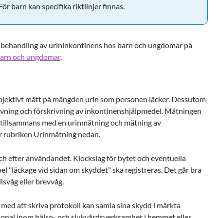
ör barn kan specifika riktlinjer finnas.
h behandling av urininkontinens hos barn och ungdomar på
barn och ungdomar
.
objektivt mått på mängden urin som personen läcker. Dessutom
ovning och förskrivning av inkontinenshjälpmedel. Mätningen
 tillsammans med en urinmätning och mätning av
r rubriken Urinmätning nedan.
ch efter användandet. Klockslag för bytet och eventuella
l "läckage vid sidan om skyddet" ska registreras. Det går bra
lsvåg eller brevvåg.
med att skriva protokoll kan samla sina skydd i märkta
sonal inom hälso- och sjukvårdsverksamhet i hemmet eller