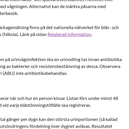
 med vägningen. Alternativt kan de märkta påsarna med
återbesök.
 läckagemätning finns på det nationella nätverket för blås- och
 (Nikola). Länk på sidan
Relaterad information
.
 på urinvägsinfektion ska en urinodling tas innan antibiotika
dling av bakterier och resistensbestämning av dessa. Observera
i (ABU) inte antibiotikabehandlas.
serar när och hur en person kissar. Listan förs under minst 48
vid varje blåstömningstillfälle ska registreras.
l gånger per dygn kan den största urinportionen (så kallad
 utsöndringens fördelning över dygnet avläsas. Resultatet