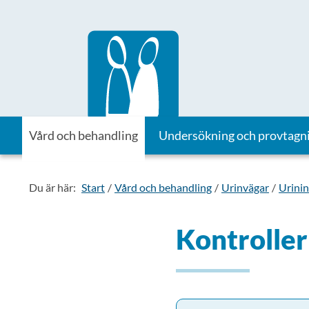
Till startsidan för Vårdhandboken
Vård och behandling
Undersökning och provtagn
Du är här:
Start
Vård och behandling
Urinvägar
Urini
Kontroller