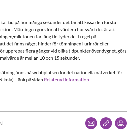
tar tid på hur många sekunder det tar att kissa den första
ortion. Mätningen görs för att värdera hur svårt det är att
gen/miktionen tar lång tid tyder det i regel på
 att det finns något hinder för tömningen i urinrör eller
r upprepas flera gånger vid olika tidpunkter över dygnet, görs
rmalvärde är mellan 10 och 15 sekunder.
 mätning finns på webbplatsen för det nationella nätverket för
Nikola). Länk på sidan
Relaterad information
.
Dela via mejl
Kopiera l
Skr
LN