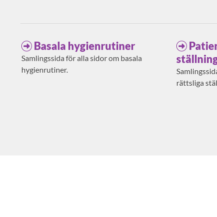
Basala hygienrutiner
Patie
ställnin
Samlingssida för alla sidor om basala
hygienrutiner.
Samlingssida
rättsliga stä