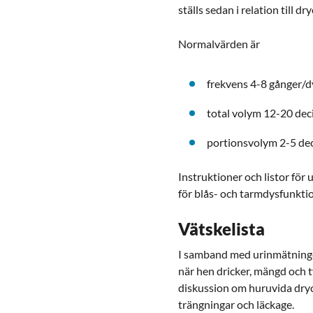
ställs sedan i relation till d
Normalvärden är
frekvens 4-8 gånger/
total volym 12-20 deci
portionsvolym 2-5 dec
Instruktioner och listor för
för blås- och tarmdysfunktio
Vätskelista
I samband med urinmätningen
när hen dricker, mängd och 
diskussion om huruvida dry
trängningar och läckage.