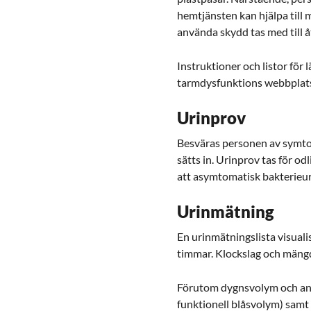
hemtjänsten kan hjälpa till
använda skydd tas med till 
Instruktioner och listor för
tarmdysfunktions webbplats
Urinprov
Besväras personen av symtom
sätts in. Urinprov tas för o
att asymtomatisk bakterieur
Urinmätning
En urinmätningslista visuali
timmar. Klockslag och mängd 
Förutom dygnsvolym och anta
funktionell blåsvolym) samt