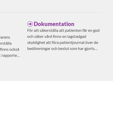
Dokumentation
För att säkerställa att patienten får en god
och säker vård finns en lagstadgad
varens
skyldighet att föra patientjournal över de
rställa
bedömningar och beslut som har gjorts
 finns också
avseende patientens vård och behandling.
t rapportera