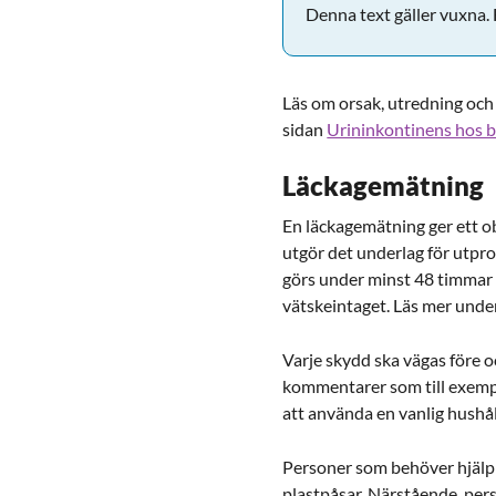
Denna text gäller vuxna. F
Läs om orsak, utredning oc
sidan
Urininkontinens hos 
Läckagemätning
En läckagemätning ger ett 
utgör det underlag för utpr
görs under minst 48 timmar
vätskeintaget. Läs mer unde
Varje skydd ska vägas före o
kommentarer som till exempe
att använda en vanlig hushål
Personer som behöver hjälp 
plastpåsar. Närstående, per