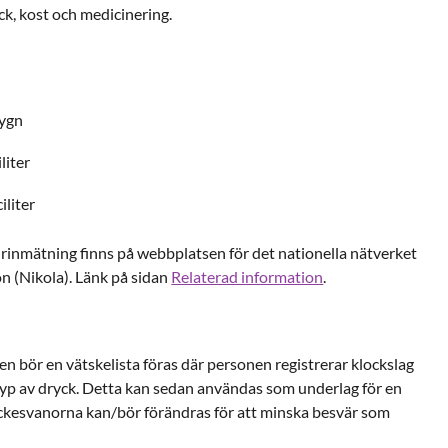
ryck, kost och medicinering.
dygn
liter
iliter
 urinmätning finns på webbplatsen för det nationella nätverket
n (Nikola). Länk på sidan
Relaterad information
.
 bör en vätskelista föras där personen registrerar klockslag
typ av dryck. Detta kan sedan användas som underlag för en
ckesvanorna kan/bör förändras för att minska besvär som