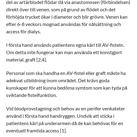
del av artärblodet flödar då via anastomosen (förbindelsen)
direkt över till venen, som på grund av flödet och det
förhöjda trycket ökar i diameter och blir grövre. Venen kan
efter 6-8 veckors mognad användas för nålsättning och
access för dialys.
I första hand används patientens egna kärl till AV-fisteln.
Om detta inte fungerar kan man använda ett konstgjort
material, graft [2,4].
Personal som ska handha en AV-fistel eller graft måste ha
adekvat utbildning inom området. Det krävs goda
kunskaper för att kunna bedöma symtom som kan tyda på
sviktande fistelfunktion.
Vid blodprovstagning och behov av en perifer venkateter
använd i första hand handryggen. Undvik att sticka i
patientens kärl på underarmen då de kan behövas för en
eventuell framtida access [1].