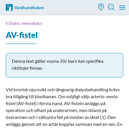
Till startsidan för Vårdhandboken
M
Dialys, hemodialys
AV-fistel
Denna text gäller vuxna. För barn kan specifika
riktlinjer finnas.
Vid kronisk njursvikt och långvarig dialysbehandling krävs
bra tillgång till blodbanan. Om möjligt väljs arterio-venös
fistel (AV-fistel) i första hand. AV-fisteln anläggs på
operation och oftast på underarmen, men ibland på
överarmen och i sällsynta fall på insidan av låret [1]. Den
anläggs genom att en artär kopplas samman med en ven. En