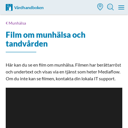
Till startsidan för Vårdhandboken
M
Munhälsa
Film om munhälsa och
tandvården
Här kan du se en film om munhälsa. Filmen har berättarröst
och undertext och visas via en tjänst som heter Mediaflow.
Om du inte kan se filmen, kontakta din lokala IT support.