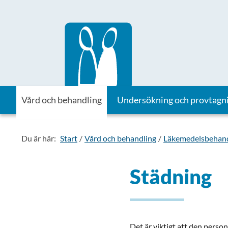
Till startsidan för Vårdhandboken
Vård och behandling
Undersökning och provtagn
Du är här:
Start
Vård och behandling
Läkemedelsbehand
Städning
Det är viktigt att den per