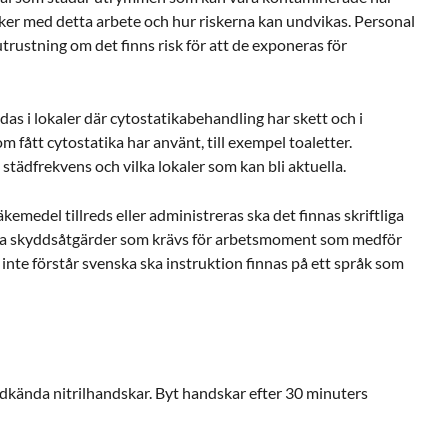
sker med detta arbete och hur riskerna kan undvikas. Personal
rustning om det finns risk för att de exponeras för
s i lokaler där cytostatikabehandling har skett och i
m fått cytostatika har använt, till exempel toaletter.
tädfrekvens och vilka lokaler som kan bli aktuella.
äkemedel tillreds eller administreras ska det finnas skriftliga
lka skyddsåtgärder som krävs för arbetsmoment som medför
 inte förstår svenska ska instruktion finnas på ett språk som
kända nitrilhandskar. Byt handskar efter 30 minuters