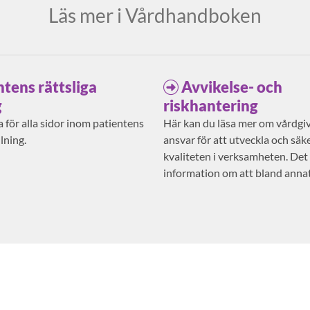
Läs mer i Vårdhandboken
ntens rättsliga
Avvikelse- och
g
riskhantering
 för alla sidor inom patientens
Här kan du läsa mer om vårdgi
llning.
ansvar för att utveckla och säke
kvaliteten i verksamheten. Det
information om att bland anna
risker och anmäla avvikelser.