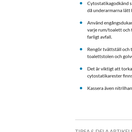
Cytostatikagodkänd s
då underarmarna lätt
Använd engångsdukar,
varje rum/toalett och 
farligt avfall.
Rengör tvättställ och 
toalettstolen och gol
Det är viktigt att tork
cytostatikarester finns
Kassera även nitrilha
TIPSA & DELA ARTIKE