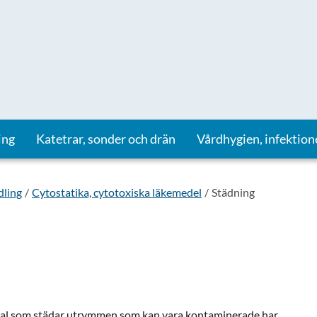
ing
Katetrar, sonder och drän
Vårdhygien, infektion
ling
Cytostatika, cytotoxiska läkemedel
Städning
sonal som städar utrymmen som kan vara kontaminerade har