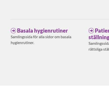
Basala hygienrutiner
Patie
ställnin
Samlingssida för alla sidor om basala
hygienrutiner.
Samlingssida
rättsliga stä