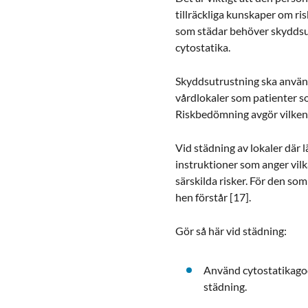
tillräckliga kunskaper om ri
som städar behöver skyddsut
cytostatika.
Skyddsutrustning ska använda
vårdlokaler som patienter so
Riskbedömning avgör vilken s
Vid städning av lokaler där l
instruktioner som anger vi
särskilda risker. För den som
hen förstår [17].
Gör så här vid städning:
Använd cytostatikagod
städning.