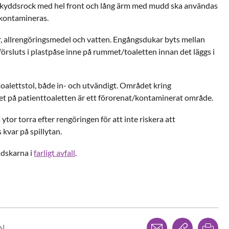
kyddsrock med hel front och lång ärm med mudd ska användas
 kontamineras.
 allrengöringsmedel och vatten. Engångsdukar byts mellan
försluts i plastpåse inne på rummet/toaletten innan det läggs i
toalettstol, både in- och utvändigt. Området kring
vet på patienttoaletten är ett förorenat/kontaminerat område.
a ytor torra efter rengöringen för att inte riskera att
 kvar på spillytan.
ndskarna i
farligt avfall
.
Dela via mejl
Kopiera l
Skr
LN