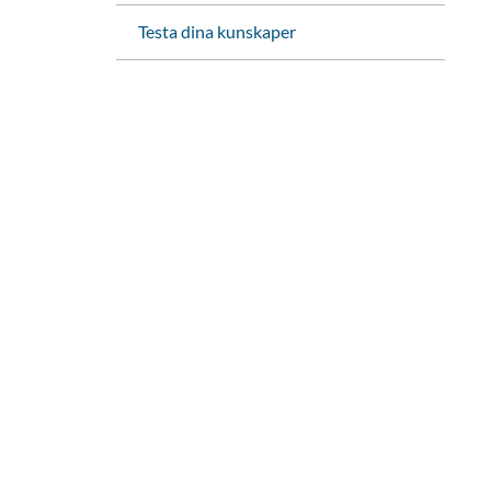
Testa dina kunskaper
änk
iv ut sidan