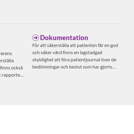
Dokumentation
För att säkerställa att patienten får en god
och säker vård finns en lagstadgad
varens
skyldighet att föra patientjournal över de
rställa
bedömningar och beslut som har gjorts
 finns också
avseende patientens vård och behandling.
t rapportera