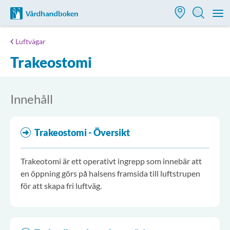
Till startsidan för Vårdhandboken
M
Luftvägar
Trakeostomi
Innehåll
Trakeostomi - Översikt
Trakeotomi är ett operativt ingrepp som innebär att
en öppning görs på halsens framsida till luftstrupen
för att skapa fri luftväg.