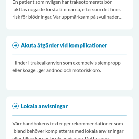
En patient som nyligen har trakeotomerats bör
iakttas noga de första timmarna, eftersom det finns
risk för blödningar. Var uppmärksam på svullnader
runt stomat.
Akuta åtgärder vid komplikationer
Hinder i trakealkanylen som exempelvis slempropp
eller koagel, ger andnöd och motorisk oro.
Lokala anvisningar
Vårdhandbokens texter ger rekommendationer som
ibland behöver kompletteras med lokala anvisningar
eller tillverkarens bruksanvisning. Detta anges i