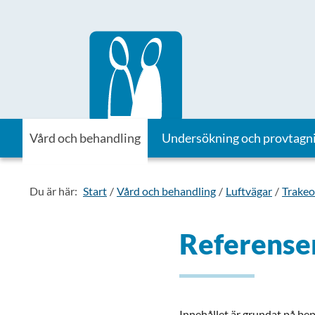
Till startsidan för Vårdhandboken
Vård och behandling
Undersökning och provtagn
Du är här:
Start
Vård och behandling
Luftvägar
Trakeo
Referenser
Innehållet är grundat på bepr