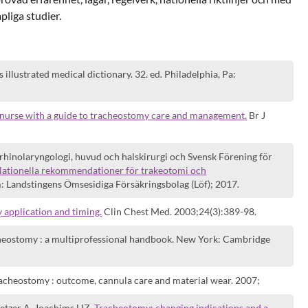
pliga studier.
llustrated medical dictionary. 32. ed. Philadelphia, Pa:
 nurse with a guide to tracheostomy care and management.
Br J
rhinolaryngologi, huvud och halskirurgi och Svensk Förening för
ationella rekommendationer för trakeotomi och
 Landstingens Ömsesidiga Försäkringsbolag (Löf); 2017.
application and timing.
Clin Chest Med. 2003;24(3):389-98.
cheostomy : a multiprofessional handbook. New York: Cambridge
racheostomy : outcome, cannula care and material wear. 2007;
etzer A, Joachims HZ.
Tracheotomy: changing indications and a