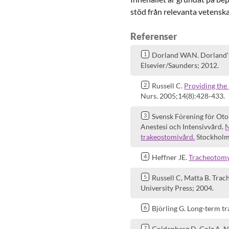
stöd från relevanta vetenska
Referenser
Dorland WAN. Dorland's i
Elsevier/Saunders; 2012.
Russell C.
Providing the
Nurs. 2005;14(8):428-433.
Svensk Förening för Oto
Anestesi och Intensivvård.
N
trakeostomivård.
Stockholm:
Heffner JE.
Tracheotomy 
Russell C, Matta B. Tra
University Press; 2004.
Björling G. Long-term t
Goldenberg D, Golz A, N