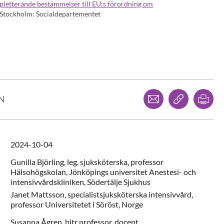
letterande bestämmelser till EU:s förordning om
Stockholm: Socialdepartementet
Dela via mejl
Kopiera l
Skr
LN
2024-10-04
Gunilla
Björling,
leg. sjuksköterska, professor
Hälsohögskolan, Jönköpings universitet Anestesi- och
intensivvårdskliniken, Södertälje Sjukhus
Janet
Mattsson,
specialistsjuksköterska intensivvård,
professor Universitetet i Söröst, Norge
Susanna
Ågren,
bitr professor, docent,