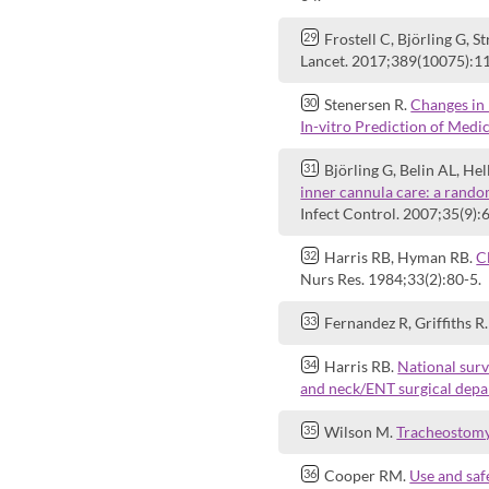
Frostell C, Björling G, 
Lancet. 2017;389(10075):1
Stenersen R.
Changes in 
In-vitro Prediction of Medi
Björling G, Belin AL, Hel
inner cannula care: a rand
Infect Control. 2007;35(9):
Harris RB, Hyman RB.
C
Nurs Res. 1984;33(2):80-5.
Fernandez R, Griffiths R
Harris RB.
National surv
and neck/ENT surgical depa
Wilson M.
Tracheostom
Cooper RM.
Use and saf