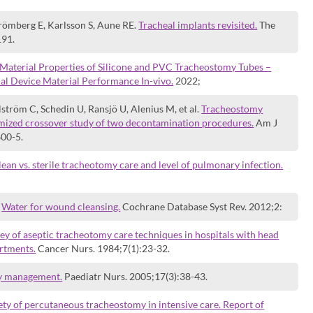
Strömberg E, Karlsson S, Aune RE.
Tracheal implants revisited.
The
191.
Material Properties of Silicone and PVC Tracheostomy Tubes –
cal Device Material Performance In-vivo.
2022;
lström C, Schedin U, Ransjö U, Alenius M, et al.
Tracheostomy
omized crossover study of two decontamination procedures.
Am J
600-5.
lean vs. sterile tracheotomy care and level of pulmonary infection.
.
Water for wound cleansing.
Cochrane Database Syst Rev. 2012;2:
ey of aseptic tracheotomy care techniques in hospitals with head
rtments.
Cancer Nurs. 1984;7(1):23-32.
y management.
Paediatr Nurs. 2005;17(3):38-43.
ety of percutaneous tracheostomy in intensive care. Report of