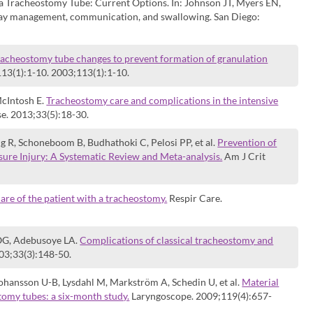
 a Tracheostomy Tube: Current Options. In: Johnson JT, Myers EN,
way management, communication, and swallowing. San Diego:
racheostomy tube changes to prevent formation of granulation
3(1):1-10. 2003;113(1):1-10.
McIntosh E.
Tracheostomy care and complications in the intensive
e. 2013;33(5):18-30.
g R, Schoneboom B, Budhathoki C, Pelosi PP, et al.
Prevention of
ure Injury: A Systematic Review and Meta-analysis.
Am J Crit
are of the patient with a tracheostomy.
Respir Care.
G, Adebusoye LA.
Complications of classical tracheostomy and
03;33(3):148-50.
Johansson U-B, Lysdahl M, Markström A, Schedin U, et al.
Material
omy tubes: a six-month study.
Laryngoscope. 2009;119(4):657-