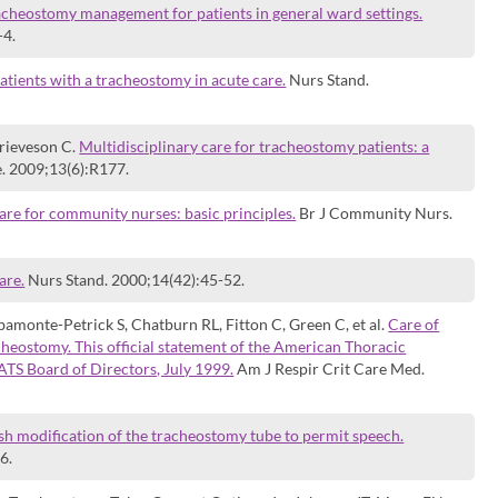
acheostomy management for patients in general ward settings.
-4.
tients with a tracheostomy in acute care.
Nurs Stand.
rieveson C.
Multidisciplinary care for tracheostomy patients: a
. 2009;13(6):R177.
re for community nurses: basic principles.
Br J Community Nurs.
are.
Nurs Stand. 2000;14(42):45-52.
amonte-Petrick S, Chatburn RL, Fitton C, Green C, et al.
Care of
acheostomy. This official statement of the American Thoracic
ATS Board of Directors, July 1999.
Am J Respir Crit Care Med.
h modification of the tracheostomy tube to permit speech.
6.