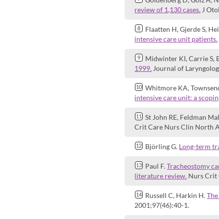
review of 1,130 cases.
J Oto
Flaatten H, Gjerde S, He
intensive care unit patients.
Midwinter KI, Carrie S, 
1999.
Journal of Laryngolog
Whitmore KA, Townsend
intensive care unit: a scopi
St John RE, Feldman Mal
Crit Care Nurs Clin North 
Björling G.
Long-term tr
Paul F.
Tracheostomy ca
literature review.
Nurs Crit 
Russell C, Harkin H.
The 
2001;97(46):40-1.