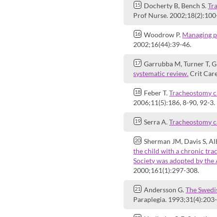
Docherty B, Bench S.
Tr
Prof Nurse. 2002;18(2):100
Woodrow P.
Managing pa
2002;16(44):39-46.
Garrubba M, Turner T, G
systematic review.
Crit Care
Feber T.
Tracheostomy ca
2006;11(5):186, 8-90, 92-3.
Serra A.
Tracheostomy c
Sherman JM, Davis S, Alb
the child with a chronic tr
Society was adopted by the 
2000;161(1):297-308.
Andersson G.
The Swedis
Paraplegia. 1993;31(4):203-