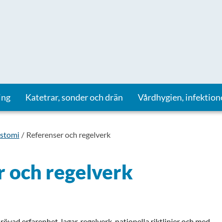
ing
Katetrar, sonder och drän
Vårdhygien, infektion
stomi
Referenser och regelverk
 och regelverk
övad erfarenhet, lagar, regelverk, nationella riktlinjer och med