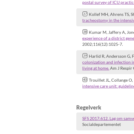
postal survey of ICU practic
Kollef MH, Ahrens TS, 
tracheostomy in the intensiv
Kumar M, Jaffery A, Jo
experience of a district ge
2002;116(12):1025-7.
Harlid R, Andersson G, F
colonization and infection i
living at home.
Am J Respir 
Trouillet JL, Collange O, 
intensive care unit: guideli
Regelverk
SFS 2017:612. Lag om samver
Socialdepartementet