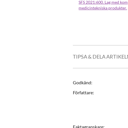
SFS 2021:600. Lag med komp
medicintekniska produkter.
TIPSA & DELA ARTIKE
Godkänd
:
Författare
:
Faktagranskare
: