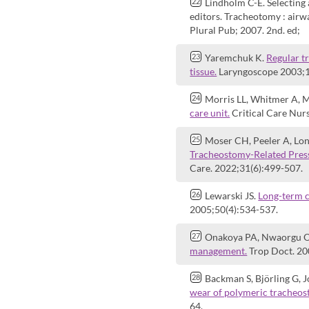
Lindholm C-E. Selecting
editors. Tracheotomy : air
Plural Pub; 2007. 2nd. ed;
Yaremchuk K.
Regular t
tissue.
Laryngoscope 2003;11
Morris LL, Whitmer A, 
care unit.
Critical Care Nurs
Moser CH, Peeler A, Lon
Tracheostomy-Related Press
Care. 2022;31(6):499-507.
Lewarski JS.
Long-term c
2005;50(4):534-537.
Onakoya PA, Nwaorgu O
management.
Trop Doct. 20
Backman S, Björling G, 
wear of polymeric tracheost
64.