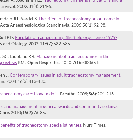
laryngol. 2002;31(4):211-5.
imdalo JH, Aardal S.
The effect of tracheostomy on outcome in
Acta Anaesthesiologica Scandinavia. 2006;50(1):92-98.
Bull PD.
Paediatric Tracheostomy: Sheffield experience 1979-
y and Otology. 2002;116(7):532-535.
 SC, Laupland KB.
Management of tracheostomies in the
ng review.
BMJ Open Respir Res. 2020;7(1):e000651:
en J.
Contemporary issues in adult tracheostomy management.
Am. 2004;16(3):413-430.
acheostomy care: How to do it.
Breathe. 2009;5(3):204-213.
re and management in general wards and community settings:
Care. 2010;15(2):76-85.
benefits of tracheostomy specialist nurses.
Nurs Times.