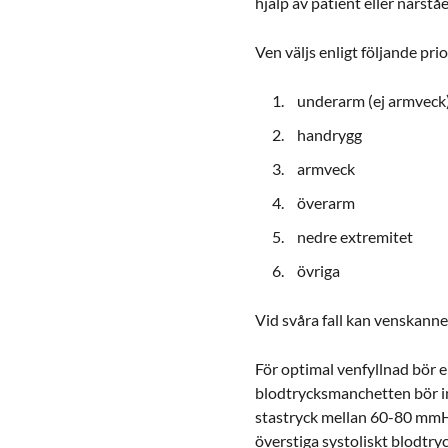
hjälp av patient eller närstå
Ven väljs enligt följande pri
underarm (ej armveck
handrygg
armveck
överarm
nedre extremitet
övriga
Vid svåra fall kan venskanner
För optimal venfyllnad bör 
blodtrycksmanchetten bör i
stastryck mellan 60-80 mmHg
överstiga systoliskt blodtry