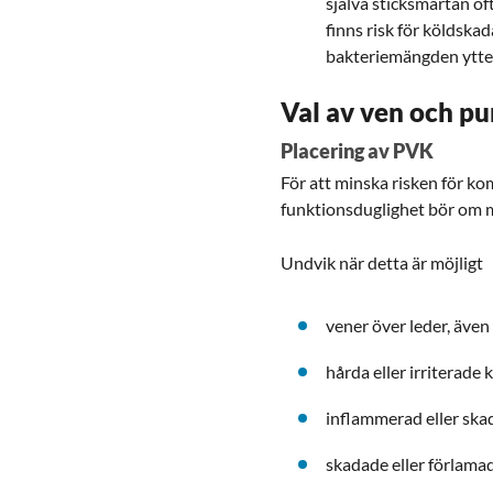
själva sticksmärtan of
finns risk för köldskad
bakteriemängden ytterl
Val av ven och pu
Placering av PVK
För att minska risken för k
funktionsduglighet bör om m
Undvik när detta är möjligt
vener över leder, äve
hårda eller irriterade k
inflammerad eller sk
skadade eller förlama