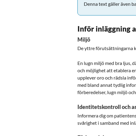
Denna text gäller även b
Inför inläggning
Miljö
De yttre förutsättningarna 
En lugn miljö med bra ljus, 
och möjlighet att etablera 
upplever oro och rädsla inf
med bland annat tydlig info
förberedelser, lugn miljö och
Identitetskontroll och
Informera dig om patientens 
svårighet i samband med inlä