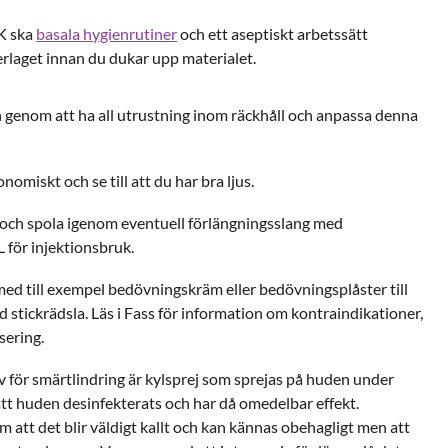
K ska
basala hygienrutiner
och ett aseptiskt arbetssätt
erlaget innan du dukar upp materialet.
 genom att ha all utrustning inom räckhåll och anpassa denna
nomiskt och se till att du har bra ljus.
l och spola igenom eventuell förlängningsslang med
för injektionsbruk.
med till exempel bedövningskräm eller bedövningsplåster till
 stickrädsla. Läs i Fass för information om kontraindikationer,
sering.
v för smärtlindring är kylsprej som sprejas på huden under
att huden desinfekterats och har då omedelbar effekt.
 att det blir väldigt kallt och kan kännas obehagligt men att