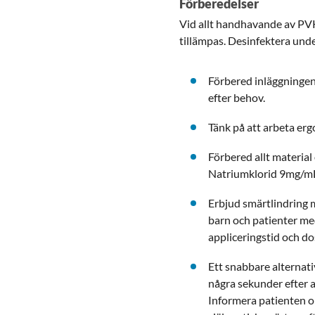
Förberedelser
Vid allt handhavande av PV
tillämpas. Desinfektera und
Förbered inläggningen
efter behov.
Tänk på att arbeta ergo
Förbered allt materia
Natriumklorid 9mg/mL 
Erbjud smärtlindring 
barn och patienter med
appliceringstid och do
Ett snabbare alternati
några sekunder efter 
Informera patienten om