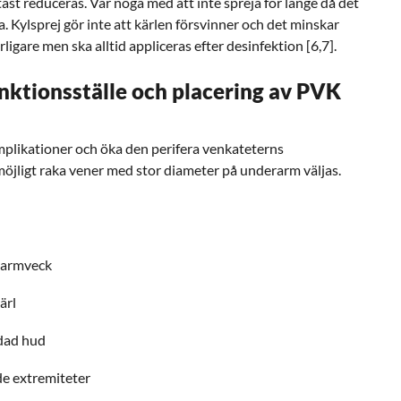
tast reduceras. Var noga med att inte spreja för länge då det
a. Kylsprej gör inte att kärlen försvinner och det minskar
igare men ska alltid appliceras efter desinfektion [6,7].
nktionsställe och placering av PVK
omplikationer och öka den perifera venkateterns
öjligt raka vener med stor diameter på underarm väljas.
n armveck
ärl
adad hud
de extremiteter