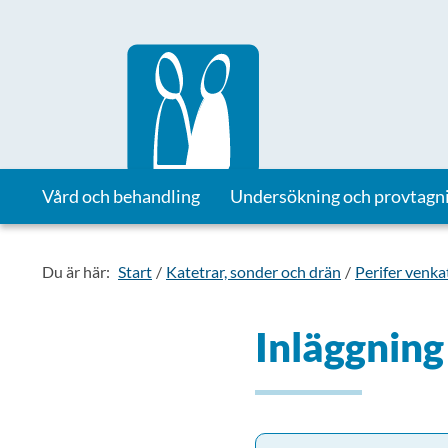
Till startsidan för Vårdhandboken
Vård och behandling
Undersökning och provtagn
Du är här:
Start
Katetrar, sonder och drän
Perifer venka
Inläggning