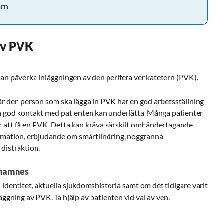
arn
 av PVK
kan påverka inläggningen av den perifera venkatetern (PVK).
där den person som ska lägga in PVK har en god arbetsställning
en god kontakt med patienten kan underlätta. Många patienter
ör att få en PVK. Detta kan kräva särskilt omhändertagande
rmation, erbjudande om smärtlindring, noggranna
 distraktion.
 anamnes
identitet, aktuella sjukdomshistoria samt om det tidigare varit
ggning av PVK. Ta hjälp av patienten vid val av ven.