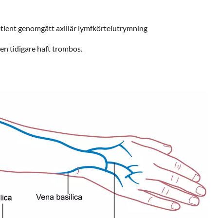
atient genomgått axillär lymfkörtelutrymning
en tidigare haft trombos.