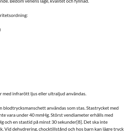
ende. Bedöm venens läge, kvalitet och fyllnad.
oritetsordning:
)
 med infrarött ljus eller ultraljud användas.
en blodtrycksmanschett användas som stas. Stastrycket med
nte vara under 40 mmHg. Störst vendiameter erhålls med
 och en stastid på minst 30 sekunder[8]. Det ska inte
ck. Vid dehydrering, chocktillstånd och hos barn kan lägre tryck