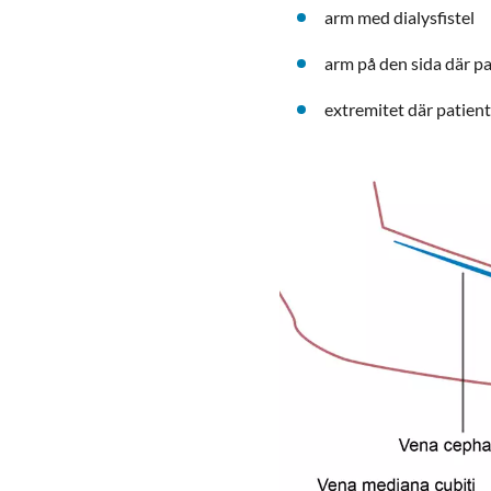
arm med dialysfistel
arm på den sida där p
extremitet där patient