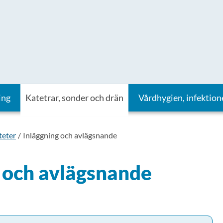
ing
Katetrar, sonder och drän
Vårdhygien, infektion
teter
Inläggning och avlägsnande
 och avlägsnande