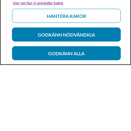
mer om hur vi använder kakor
HANTERA KAKOR
GODKÄNN NÖDVÄNDIGA
GODKÄNN ALLA
Vårdhandboken
Ett metod- och kunskapsstöd för dig som arbetar inom
hälso- och sjukvård och omsorg. Allt innehåll är framtaget i
samarbete med professionen.