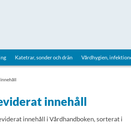
ing
Katetrar, sonder och drän
Vårdhygien, infektion
 innehåll
eviderat innehåll
reviderat innehåll i Vårdhandboken, sorterat i