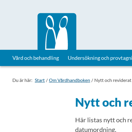
Till startsidan för Vårdhandboken
Vård och behandling
Undersökning och provtagn
Du är här:
Start
Om Vårdhandboken
Nytt och reviderat
Nytt och r
Här listas nytt och 
datumordning.