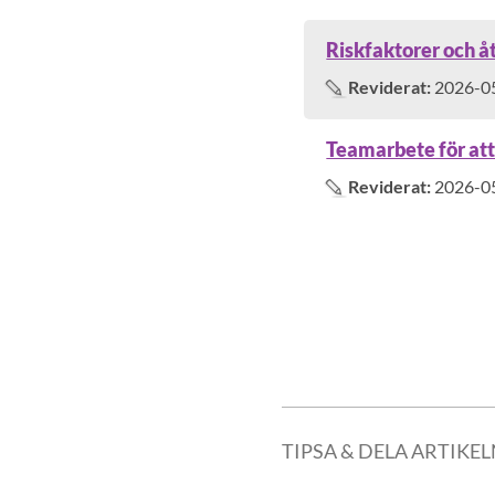
Riskfaktorer och å
Reviderat:
2026-0
Teamarbete för att
Reviderat:
2026-0
0 fler träffar inlästa. Visar t
TIPSA & DELA ARTIKE