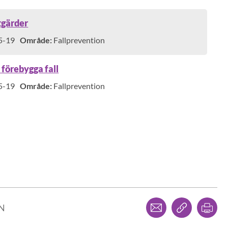
tgärder
5-19
Område:
Fallprevention
 förebygga fall
5-19
Område:
Fallprevention
otalt 30 av 30.
Dela via mejl
Kopiera l
Skr
LN