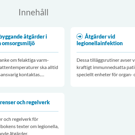
Innehåll
byggande åtgärder i
Åtgärder vid
h omsorgsmiljö
legionellainfektion
anke om felaktiga varm-
Dessa tilläggsrutiner avser 
lvattentemperaturer ska alltid
kraftigt immunnedsatta pat
sansvarig kontaktas.
speciellt enheter för organ- 
 gäller om vattentrycket
benmärgstransplantation.
ra för lågt.
renser och regelverk
r och regelverk för
okens texter om legionella,
nde åtgärder.