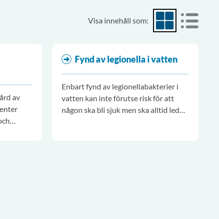
Visa innehåll som:
Visa som rutnät
Visa som
Fynd av legionella i vatten
Enbart fynd av legionellabakterier i
vård av
vatten kan inte förutse risk för att
ienter
någon ska bli sjuk men ska alltid leda
och
till en riskvärdering och följas upp.