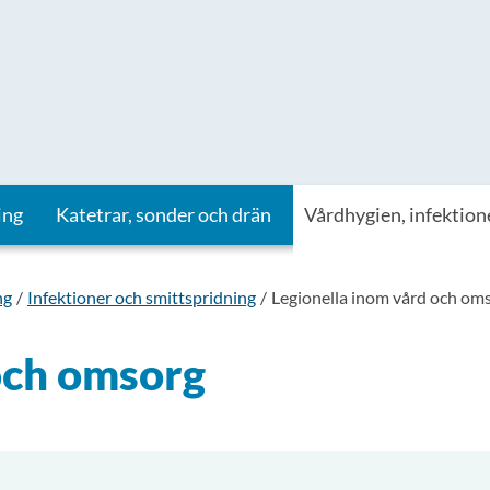
ing
Katetrar, sonder och drän
Vårdhygien, infektion
ng
Infektioner och smittspridning
Legionella inom vård och om
och omsorg