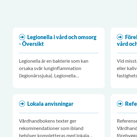
Legionella i vård och omsorg
Före
- Översikt
vård oc
Legionella är en bakterie som kan
Vid misst
orsaka svår lunginflammation
eller kal
(legionärssjuka). Legionella
fastighet
pneumophila serotyp 1 orsakar
Detsamma
majoriteten av infektionerna hos
upplevs va
människa.
Lokala anvisningar
Refe
Vårdhandbokens texter ger
Referense
rekommendationer som ibland
Vårdhandb
behöver kompletteras med lokala
förebygga