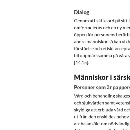
Dialog
Genom att sätta ord på sitt 
omformuleras och en ny meni
öppen för personens berätte
andra människor så kan vi d
förståelse och etiskt accept
bli uppmärksamma på våra v
[14,15].
Människor i särsk
Personer som är papper
Vård och behandling ska ges
och sjukvården samt vetensk
skyldiga att erbjuda vård och
utifrån den enskildes behov.
att ha ansökt om nödvändigt t