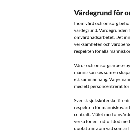
Värdegrund för 
Inom vård och omsorg behöv
värdegrund. Värdegrunden fö
omvårdnadsarbetet. Det inn
verksamheten och vårdperso
respekten för alla människor
Vård- och omsorgsarbete byg
människan ses som en skapand
ett sammanhang. Varje männi
med ett personcentrerat förh
Svensk sjuksköterskeföreni
respekten för människovärde
centralt. Målet med omvårdn
verka för en fridfull död med
uppfattning om vad som är h