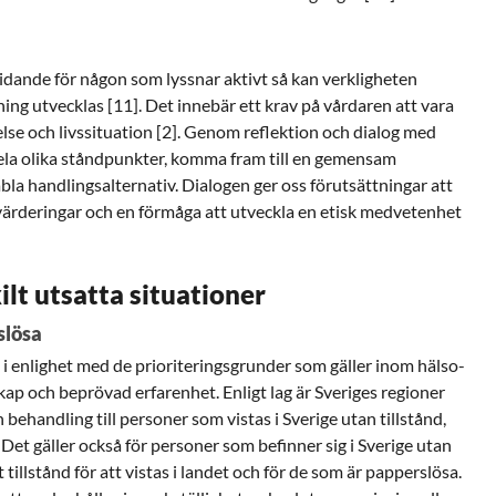
lidande för någon som lyssnar aktivt så kan verkligheten
ng utvecklas [11]. Det innebär ett krav på vårdaren att vara
lse och livssituation [2]. Genom reflektion och dialog med
ela olika ståndpunkter, komma fram till en gemensam
abla handlingsalternativ. Dialogen ger oss förutsättningar att
ärderingar och en förmåga att utveckla en etisk medvetenhet
ilt utsatta situationer
slösa
 i enlighet med de prioriteringsgrunder som gäller inom hälso-
ap och beprövad erfarenhet. Enligt lag är Sveriges regioner
 behandling till personer som vistas i Sverige utan tillstånd,
 Det gäller också för personer som befinner sig i Sverige utan
illstånd för att vistas i landet och för de som är papperslösa.