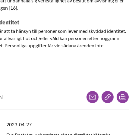
att undanhålla sig verkställighet av beslut om avvisning eller
agen [16].
dentitet
är att ta hänsyn till personer som lever med skyddad identitet.
ör allvarligt hot och/eller våld kan personen efter noggrann
t. Personliga uppgifter får vid sådana ärenden inte
Dela via mejl
Kopiera l
Skr
LN
2023-04-27
Eva
Boström,
universitetslektor, distriktssköterska,