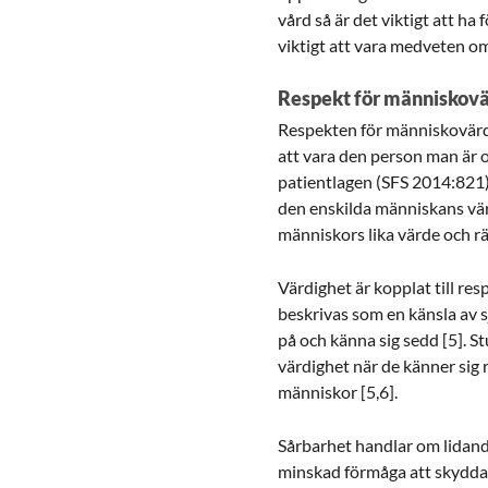
vård så är det viktigt att ha
viktigt att vara medveten om
Respekt för människov
Respekten för människovärde
att vara den person man är o
patientlagen (SFS 2014:821) 
den enskilda människans värd
människors lika värde och rätt
Värdighet är kopplat till res
beskrivas som en känsla av s
på och känna sig sedd [5]. S
värdighet när de känner sig
människor [5,6].
Sårbarhet handlar om lidand
minskad förmåga att skydda 