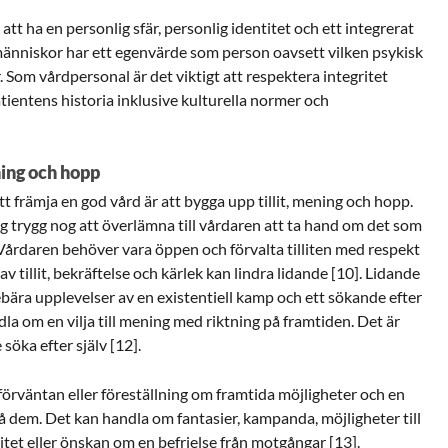
att ha en personlig sfär, personlig identitet och ett integrerat
a människor har ett egenvärde som person oavsett vilken psykisk
r. Som vårdpersonal är det viktigt att respektera integritet
tientens historia inklusive kulturella normer och
ning och hopp
 främja en god vård är att bygga upp tillit, mening och hopp.
ig trygg nog att överlämna till vårdaren att ta hand om det som
. Vårdaren behöver vara öppen och förvalta tilliten med respekt
 tillit, bekräftelse och kärlek kan lindra lidande [10]. Lidande
bära upplevelser av en existentiell kamp och ett sökande efter
la om en vilja till mening med riktning på framtiden. Det är
öka efter själv [12].
örväntan eller föreställning om framtida möjligheter och en
å dem. Det kan handla om fantasier, kampanda, möjligheter till
litet eller önskan om en befrielse från motgångar [13].