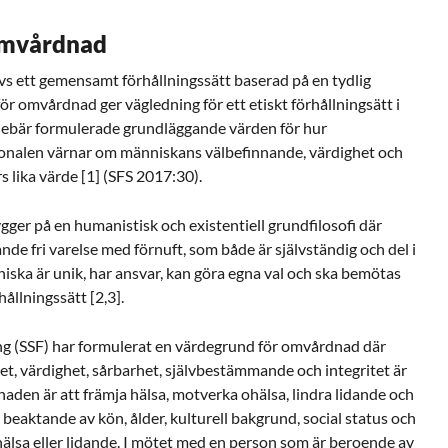
omvårdnad
s ett gemensamt förhållningssätt baserad på en tydlig
r omvårdnad ger vägledning för ett etiskt förhållningsätt i
ebär formulerade grundläggande värden för hur
nalen värnar om människans välbefinnande, värdighet och
s lika värde [1] (SFS 2017:30).
ger på en humanistisk och existentiell grundfilosofi där
e fri varelse med förnuft, som både är självständig och del i
ska är unik, har ansvar, kan göra egna val och ska bemötas
ållningssätt [2,3].
ng (SSF) har formulerat en värdegrund för omvårdnad där
t, värdighet, sårbarhet, självbestämmande och integritet är
aden är att främja hälsa, motverka ohälsa, lindra lidande och
 beaktande av kön, ålder, kulturell bakgrund, social status och
älsa eller lidande. I mötet med en person som är beroende av