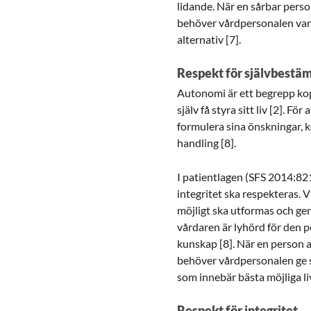
lidande. När en sårbar perso
behöver vårdpersonalen vara 
alternativ [7].
Respekt för självbest
Autonomi är ett begrepp kopp
själv få styra sitt liv [2]. F
formulera sina önskningar, 
handling [8].
I patientlagen (SFS 2014:82
integritet ska respekteras. 
möjligt ska utformas och ge
vårdaren är lyhörd för den 
kunskap [8]. När en person a
behöver vårdpersonalen ge s
som innebär bästa möjliga liv
Respekt för integritet