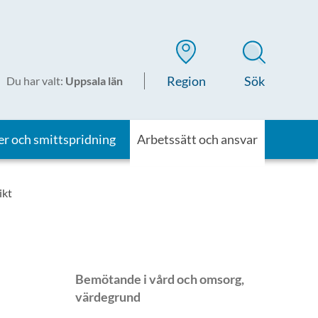
Region
Sök
Du har valt
:
Uppsala län
er och smittspridning
Arbetssätt och ansvar
ikt
Bemötande i vård och omsorg,
värdegrund