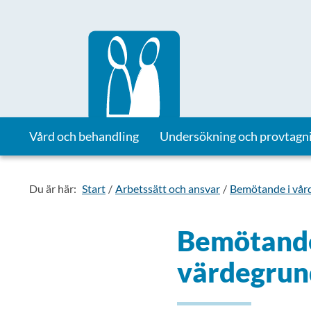
Till startsidan för Vårdhandboken
Vård och behandling
Undersökning och provtagn
Du är här:
Start
Arbetssätt och ansvar
Bemötande i vår
Bemötande
värdegrund