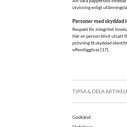
Att vara papperslös innebär 
utvisning enligt utlänningsl
Personer med skyddad i
Respekt för integritet inneb
När en person blivit utsatt f
prövning få skyddad identite
offentliggöras [17].
TIPSA & DELA ARTIKE
Godkänd
:
Författare
: