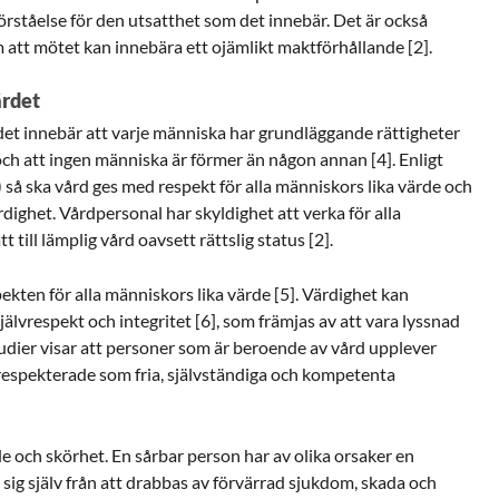
 förståelse för den utsatthet som det innebär. Det är också
 att mötet kan innebära ett ojämlikt maktförhållande [2].
ärdet
t innebär att varje människa har grundläggande rättigheter
ch att ingen människa är förmer än någon annan [4]. Enligt
så ska vård ges med respekt för alla människors lika värde och
ighet. Vårdpersonal har skyldighet att verka för alla
 till lämplig vård oavsett rättslig status [2].
pekten för alla människors lika värde [5]. Värdighet kan
jälvrespekt och integritet [6], som främjas av att vara lyssnad
tudier visar att personer som är beroende av vård upplever
 respekterade som fria, självständiga och kompetenta
e och skörhet. En sårbar person har av olika orsaker en
sig själv från att drabbas av förvärrad sjukdom, skada och