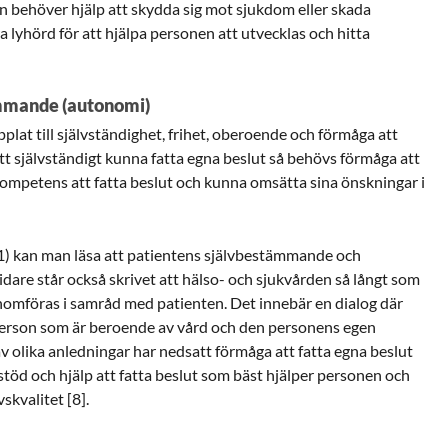
n behöver hjälp att skydda sig mot sjukdom eller skada
lyhörd för att hjälpa personen att utvecklas och hitta
ämmande (autonomi)
lat till självständighet, frihet, oberoende och förmåga att
ör att självständigt kunna fatta egna beslut så behövs förmåga att
kompetens att fatta beslut och kunna omsätta sina önskningar i
1) kan man läsa att patientens självbestämmande och
Vidare står också skrivet att hälso- och sjukvården så långt som
nomföras i samråd med patienten. Det innebär en dialog där
person som är beroende av vård och den personens egen
v olika anledningar har nedsatt förmåga att fatta egna beslut
töd och hjälp att fatta beslut som bäst hjälper personen och
skvalitet [8].