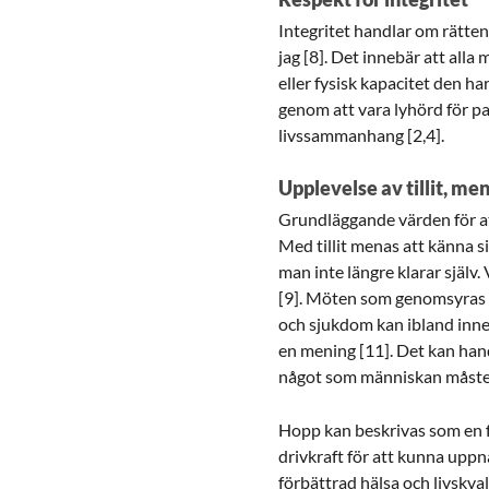
Integritet handlar om rätten 
jag [8]. Det innebär att all
eller fysisk kapacitet den ha
genom att vara lyhörd för pa
livssammanhang [2,4].
Upplevelse av tillit, me
Grundläggande värden för att
Med tillit menas att känna s
man inte längre klarar själv
[9]. Möten som genomsyras av
och sjukdom kan ibland inne
en mening [11]. Det kan hand
något som människan måste s
Hopp kan beskrivas som en f
drivkraft för att kunna uppn
förbättrad hälsa och livskva