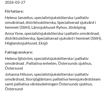
2026-03-27
Författare
:
Helena
Janzelius,
specialistsjuksköterska i palliativ
omvårdnad, distriktssköterska,
Specialiserad sjukvård i
hemmet (SSIH), Länssjukhuset Ryhov,
Jönköping
Anna
Yxne,
specialistsjuksköterska i palliativ omvårdnad,
distriktssköterska,
Specialiserad sjukvård i hemmet (SSIH),
Höglandssjukhuset,
Eksjö
Faktagranskare
:
Helena
Sjöström,
specialistsjuksköterska i palliativ
omvårdnad ,
Palliativa enheten, Östersunds sjukhus,
Östersund
Johanna
Nilsson,
specialistsjuksköterska i palliativ
omvårdnad,
Storsjögläntans palliativa hemsjukvårdsteam
samt palliativa vårdavdelningen Östersunds sjukhus,
Östersund