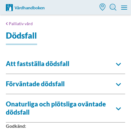
Till startsidan för Vårdhandboken
M
Palliativ vård
Dödsfall
Att fastställa dödsfall
Förväntade dödsfall
Onaturliga och plötsliga oväntade
dödsfall
Godkänd
: