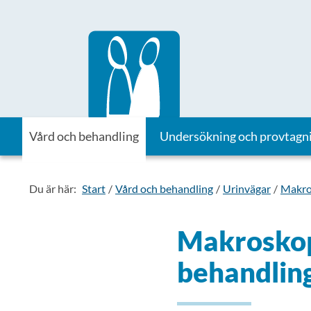
Till startsidan för Vårdhandboken
Vård och behandling
Undersökning och provtagn
Du är här:
Start
Vård och behandling
Urinvägar
Makro
Makroskop
behandling