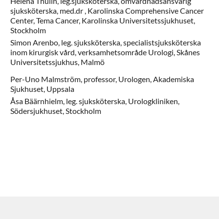
Helena
Thulin,
leg.sjuksköterska, omvårdnadsansvarig
sjuksköterska, med.dr ,
Karolinska Comprehensive Cancer
Center, Tema Cancer, Karolinska Universitetssjukhuset,
Stockholm
Simon
Arenbo,
leg. sjuksköterska, specialistsjuksköterska
inom kirurgisk vård,
verksamhetsområde Urologi, Skånes
Universitetssjukhus,
Malmö
Per-Uno
Malmström,
professor,
Urologen, Akademiska
Sjukhuset,
Uppsala
Åsa
Bäärnhielm,
leg. sjuksköterska,
Urologkliniken,
Södersjukhuset,
Stockholm