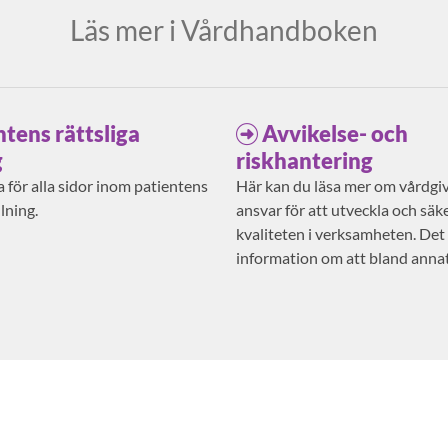
Läs mer i Vårdhandboken
ntens rättsliga
Avvikelse- och
g
riskhantering
 för alla sidor inom patientens
Här kan du läsa mer om vårdgi
llning.
ansvar för att utveckla och säke
kvaliteten i verksamheten. Det
information om att bland anna
risker och anmäla avvikelser.