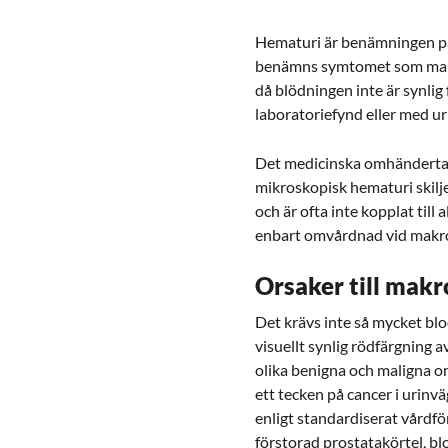
Hematuri är benämningen på 
benämns symtomet som makro
då blödningen inte är synli
laboratoriefynd eller med uri
Det medicinska omhändertag
mikroskopisk hematuri skilj
och är ofta inte kopplat till 
enbart omvårdnad vid makr
Orsaker till mak
Det krävs inte så mycket blod 
visuellt synlig rödfärgning 
olika benigna och maligna 
ett tecken på cancer i urinvä
enligt standardiserat vårdfö
förstorad prostatakörtel, bl