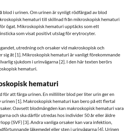
blod i urinen. Om urinen är synligt rödfärgad av blod
skopisk hematuri till skillnad från mikroskopisk hematuri
g för ögat. Mikroskopisk hematuri upptäcks som ett
nsticka som visat positivt utslag för erytrocyter.
andet, utredning och orsaker vid makroskopisk och
er sig åt [1]. Mikroskopisk hematuri är vanligt förekommande
allvarlig sjukdom i urinvägarna [2]. I den här texten berörs
oskopisk hematuri.
roskopisk hematuri
för att färga urinen. En milliliter blod per liter urin ger en
av urinen [1]. Makroskopisk hematuri kan bero på ett flertal
orsaker. Oavsett blodmängden kan makroskopisk hematuri vara
garna och ska därför utredas hos individer 50 år eller äldre
rlopp (SVF) [3]. Andra vanliga orsaker kan vara infektion,
odförtunnande läkemedel eller sten i urinvägarna [4]. Urinen