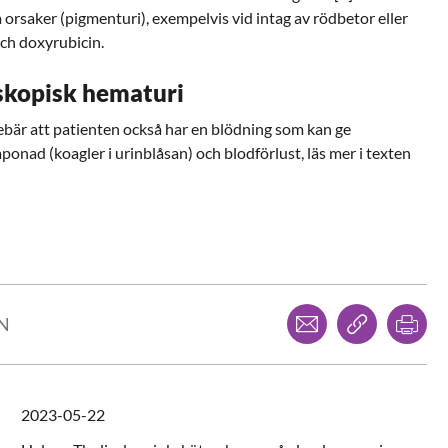
 orsaker (pigmenturi), exempelvis vid intag av rödbetor eller
och doxyrubicin.
skopisk hematuri
bär att patienten också har en blödning som kan ge
nad (koagler i urinblåsan) och blodförlust, läs mer i texten
Dela via mejl
Kopiera l
Skr
LN
2023-05-22