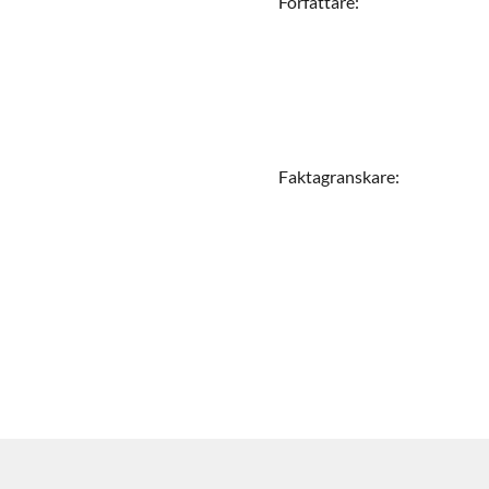
Författare
:
Faktagranskare
: