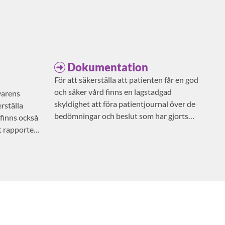
Dokumentation
För att säkerställa att patienten får en god
och säker vård finns en lagstadgad
varens
skyldighet att föra patientjournal över de
rställa
bedömningar och beslut som har gjorts
 finns också
avseende patientens vård och behandling.
t rapportera