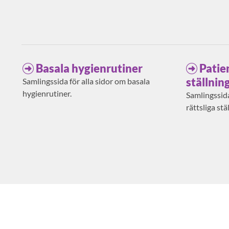
Basala hygienrutiner
Patie
ställnin
Samlingssida för alla sidor om basala
hygienrutiner.
Samlingssida
rättsliga stä