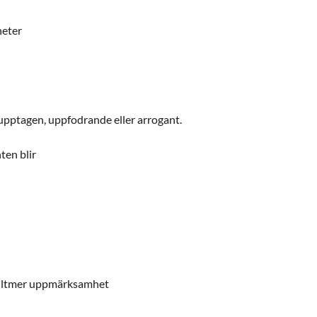
heter
vupptagen, uppfodrande eller arrogant.
ten blir
alltmer uppmärksamhet