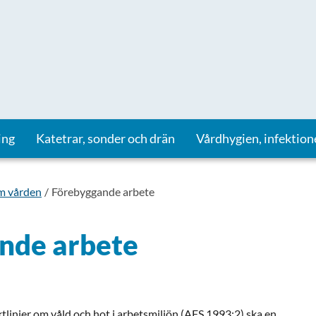
ing
Katetrar, sonder och drän
Vårdhygien, infektion
om vården
Förebyggande arbete
nde arbete
ktlinjer om våld och hot i arbetsmiljön (AFS 1993:2) ska en