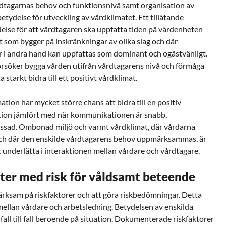
rdtagarnas behov och funktionsnivå samt organisation av
etydelse för utveckling av vårdklimatet. Ett tillåtande
delse för att vårdtagaren ska uppfatta tiden på vårdenheten
t som bygger på inskränkningar av olika slag och där
i andra hand kan uppfattas som dominant och ogästvänligt.
rsöker bygga vården utifrån vårdtagarens nivå och förmåga
 starkt bidra till ett positivt vårdklimat.
mation har mycket större chans att bidra till en positiv
ion jämfört med när kommunikationen är snabb,
sad. Ombonad miljö och varmt vårdklimat, där vårdarna
och där den enskilde vårdtagarens behov uppmärksammas, är
att underlätta i interaktionen mellan vårdare och vårdtagare.
nter med risk för våldsamt beteende
märksam på riskfaktorer och att göra riskbedömningar. Detta
mellan vårdare och arbetsledning. Betydelsen av enskilda
 fall till fall beroende på situation. Dokumenterade riskfaktorer