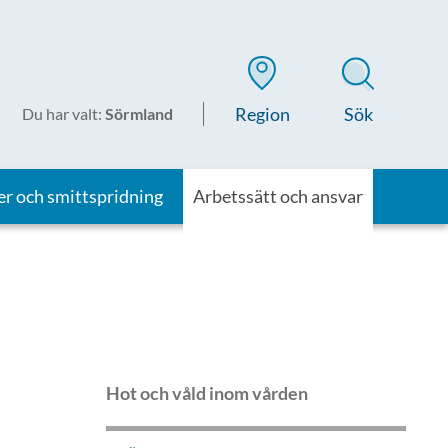
Region
Sök
Du har valt
:
Sörmland
er och smittspridning
Arbetssätt och ansvar
Hot och våld inom vården