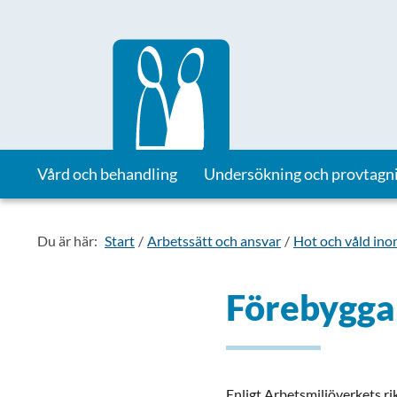
Till startsidan för Vårdhandboken
Vård och behandling
Undersökning och provtagn
Du är här:
Start
Arbetssätt och ansvar
Hot och våld in
Förebygga
Enligt Arbetsmiljöverkets ri