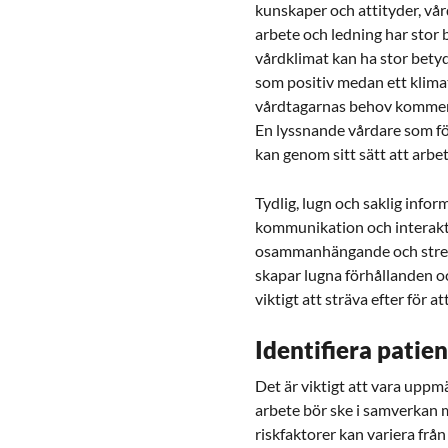
kunskaper och attityder, vå
arbete och ledning har stor b
vårdklimat kan ha stor bety
som positiv medan ett klima
vårdtagarnas behov kommer 
En lyssnande vårdare som fö
kan genom sitt sätt att arbeta
Tydlig, lugn och saklig infor
kommunikation och interakt
osammanhängande och stres
skapar lugna förhållanden 
viktigt att sträva efter för 
Identifiera patie
Det är viktigt att vara upp
arbete bör ske i samverkan 
riskfaktorer kan variera från