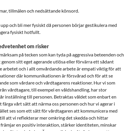
ar, tillmälen och nedsättande könsord.
upp och bli mer fysiskt då personen börjar gestikulera med
gera fysiskt hotfullt.
dvetenhet om risker
pmärksam på tecken som kan tyda på aggressiva beteenden och
genom sitt eget agerande utlösa eller förvärra ett sådant
 arbetet och i allt omvårdande arbete är empati viktig för att
uationer där kommunikationen är försvårad och för att se
ande som vårdare och vårdtagarens reaktioner. Hur vi som
rån vårdtagare, till exempel en våldshandling, har stor
år inställning till personen. Betraktas våldet som enbart en
färga vårt sätt att närma oss personen och hur vi agerar i
tället ses som ett sätt för vårdtagaren att kommunicera med
ill att vi reflekterar mer omkring det skedda och hittar
ämjar en positiv interaktion, stärker identiteten, minskar