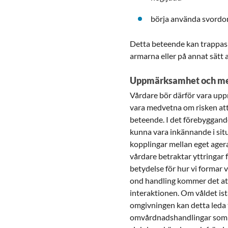
börja använda svordom
Detta beteende kan trappas 
armarna eller på annat sätt a
Uppmärksamhet och me
Vårdare bör därför vara up
vara medvetna om risken att 
beteende. I det förebyggande
kunna vara inkännande i sit
kopplingar mellan eget ager
vårdare betraktar yttringar f
betydelse för hur vi formar v
ond handling kommer det att 
interaktionen. Om våldet is
omgivningen kan detta leda t
omvårdnadshandlingar som fr