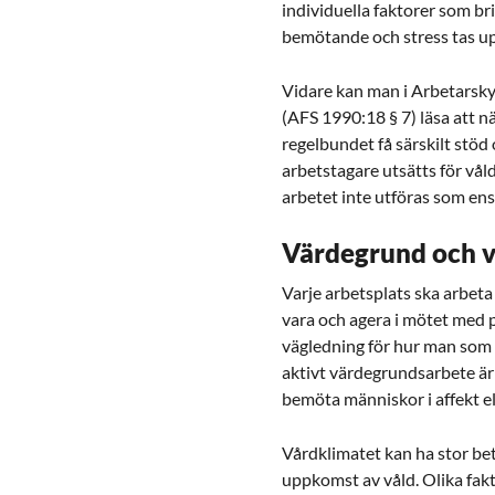
individuella faktorer som b
bemötande och stress tas up
Vidare kan man i Arbetarsky
(AFS 1990:18 § 7) läsa att n
regelbundet få särskilt stöd 
arbetstagare utsätts för våld
arbetet inte utföras som en
Värdegrund och 
Varje arbetsplats ska arbe
vara och agera i mötet med 
vägledning för hur man som 
aktivt värdegrundsarbete är 
bemöta människor i affekt e
Vårdklimatet kan ha stor be
uppkomst av våld. Olika fak