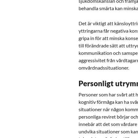
sjukdomskänslan och främjar
behandla smärta kan minska r
Det är viktigt att känsloytt
yttringarna får negativa ko
gripa in för att minska kons
till förändrade sätt att uttr
kommunikation och samspel m
aggressivitet från vårdtagarn
omvårdnadssituationer.
Personligt utry
Personer som har svårt att h
kognitiv förmåga kan ha svårt
situationer när någon komme
personliga reviret börjar oc
innebär att det som vårdare 
undvika situationer som kan