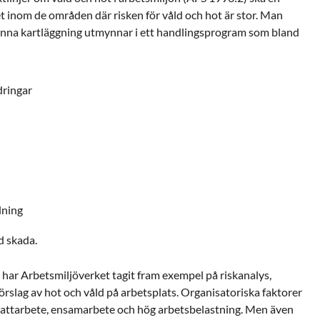
t inom de områden där risken för våld och hot är stor. Man
 denna kartläggning utmynnar i ett handlingsprogram som bland
dringar
dning
d skada.
har Arbetsmiljöverket tagit fram exempel på riskanalys,
rslag av hot och våld på arbetsplats. Organisatoriska faktorer
r nattarbete, ensamarbete och hög arbetsbelastning. Men även