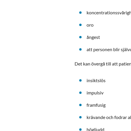
koncentrationssvårig
oro
ångest
att personen blir själ
Det kan övergå till att patien
insiktslös
impulsiv
framfusig
krävande och fodrar 
högljudd