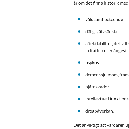
är om det finns historik me
våldsamt beteende
dålig självkänsla
affektlabilitet, det v
irritation eller ångest
psykos
demenssjukdom, framf
hjärnskador
intellektuell funktion
drogpåverkan.
Det är viktigt att vårdaren 