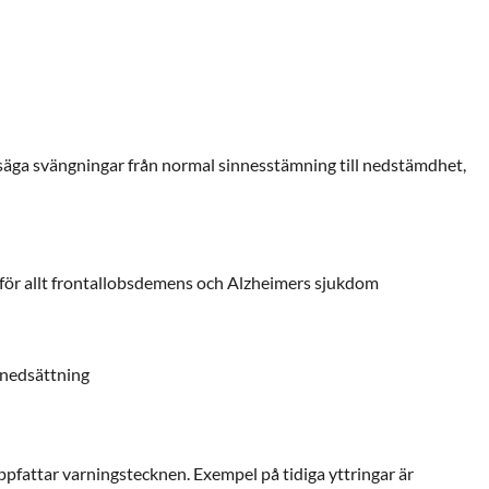
d
ill säga svängningar från normal sinnesstämning till nedstämdhet,
ör allt frontallobsdemens och Alzheimers sjukdom
snedsättning
uppfattar varningstecknen. Exempel på tidiga yttringar är