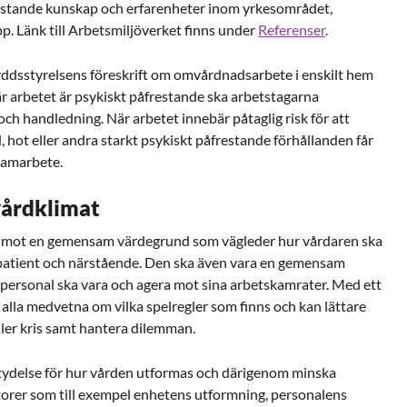
ristande kunskap och erfarenheter inom yrkesområdet,
p. Länk till Arbetsmiljöverket finns under
Referenser
.
ddsstyrelsens föreskrift om omvårdnadsarbete i enskilt hem
är arbetet är psykiskt påfrestande ska arbetstagarna
och handledning. När arbetet innebär påtaglig risk för att
, hot eller andra starkt psykiskt påfrestande förhållanden får
samarbete.
vårdklimat
ta mot en gemensam värdegrund som vägleder hur vårdaren ska
patient och
närstående
. Den ska även vara en gemensam
personal ska vara och agera mot sina arbetskamrater. Med ett
alla medvetna om vilka spelregler som finns och kan lättare
ller kris samt hantera dilemman.
tydelse för hur vården utformas och därigenom minska
torer som till exempel enhetens utformning, personalens