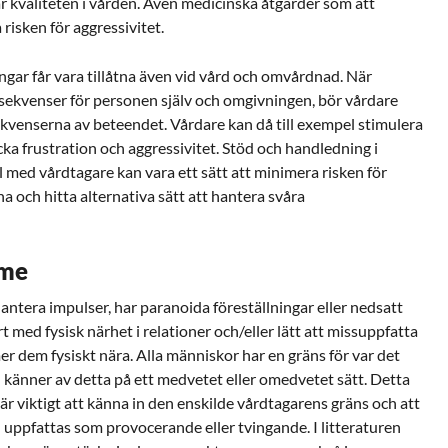
 kvaliteten i vården. Även medicinska åtgärder som att
isken för aggressivitet.
ringar får vara tillåtna även vid vård och omvårdnad. När
nsekvenser för personen själv och omgivningen, bör vårdare
ekvenserna av beteendet. Vårdare kan då till exempel stimulera
ycka frustration och aggressivitet. Stöd och handledning i
ed vårdtagare kan vara ett sätt att minimera risken för
a och hitta alternativa sätt att hantera svåra
mme
antera impulser, har paranoida föreställningar eller nedsatt
 med fysisk närhet i relationer och/eller lätt att missuppfatta
r dem fysiskt nära. Alla människor har en gräns för var det
h känner av detta på ett medvetet eller omedvetet sätt. Detta
är viktigt att känna in den enskilde vårdtagarens gräns och att
 uppfattas som provocerande eller tvingande. I litteraturen