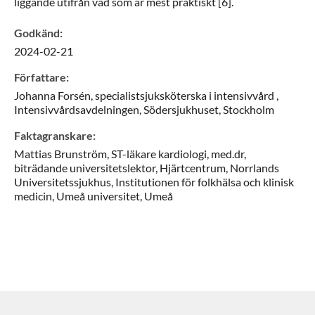
liggande utifrån vad som är mest praktiskt [6].
Godkänd
:
2024-02-21
Författare
:
Johanna
Forsén,
specialistsjuksköterska i intensivvård ,
Intensivvårdsavdelningen, Södersjukhuset,
Stockholm
Faktagranskare
:
Mattias
Brunström,
ST-läkare kardiologi, med.dr,
biträdande universitetslektor,
Hjärtcentrum, Norrlands
Universitetssjukhus, Institutionen för folkhälsa och klinisk
medicin, Umeå universitet,
Umeå