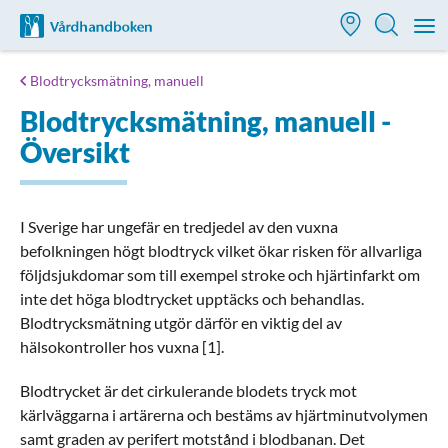
Till startsidan för Vårdhandboken
M
Blodtrycksmätning, manuell
Blodtrycksmätning, manuell -
Översikt
I Sverige har ungefär en tredjedel av den vuxna
befolkningen högt blodtryck vilket ökar risken för allvarliga
följdsjukdomar som till exempel stroke och hjärtinfarkt om
inte det höga blodtrycket upptäcks och behandlas.
Blodtrycksmätning utgör därför en viktig del av
hälsokontroller hos vuxna [1].
Blodtrycket är det cirkulerande blodets tryck mot
kärlväggarna i artärerna och bestäms av hjärtminutvolymen
samt graden av perifert motstånd i blodbanan. Det