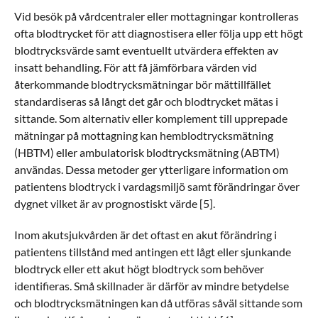
Vid besök på vårdcentraler eller mottagningar kontrolleras
ofta blodtrycket för att diagnostisera eller följa upp ett högt
blodtrycksvärde samt eventuellt utvärdera effekten av
insatt behandling. För att få jämförbara värden vid
återkommande blodtrycksmätningar bör mättillfället
standardiseras så långt det går och blodtrycket mätas i
sittande. Som alternativ eller komplement till upprepade
mätningar på mottagning kan hemblodtrycksmätning
(HBTM) eller ambulatorisk blodtrycksmätning (ABTM)
användas. Dessa metoder ger ytterligare information om
patientens blodtryck i vardagsmiljö samt förändringar över
dygnet vilket är av prognostiskt värde [5].
Inom akutsjukvården är det oftast en akut förändring i
patientens tillstånd med antingen ett lågt eller sjunkande
blodtryck eller ett akut högt blodtryck som behöver
identifieras. Små skillnader är därför av mindre betydelse
och blodtrycksmätningen kan då utföras såväl sittande som