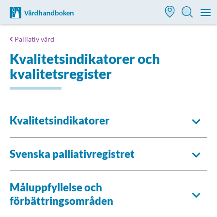
Till startsidan för Vårdhandboken
M
Palliativ vård
Kvalitetsindikatorer och
kvalitetsregister
Kvalitetsindikatorer
Svenska palliativregistret
Måluppfyllelse och
förbättringsområden