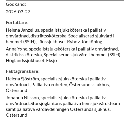
Godkänd
:
2026-03-27
Författare
:
Helena
Janzelius,
specialistsjuksköterska i palliativ
omvårdnad, distriktssköterska,
Specialiserad sjukvård i
hemmet (SSIH), Länssjukhuset Ryhov,
Jönköping
Anna
Yxne,
specialistsjuksköterska i palliativ omvårdnad,
distriktssköterska,
Specialiserad sjukvård i hemmet (SSIH),
Höglandssjukhuset,
Eksjö
Faktagranskare
:
Helena
Sjöström,
specialistsjuksköterska i palliativ
omvårdnad ,
Palliativa enheten, Östersunds sjukhus,
Östersund
Johanna
Nilsson,
specialistsjuksköterska i palliativ
omvårdnad,
Storsjögläntans palliativa hemsjukvårdsteam
samt palliativa vårdavdelningen Östersunds sjukhus,
Östersund