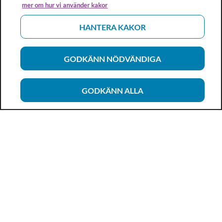
mer om hur vi använder kakor
HANTERA KAKOR
GODKÄNN NÖDVÄNDIGA
GODKÄNN ALLA
Vårdhandboken
Ett metod- och kunskapsstöd för dig som arbetar inom
hälso- och sjukvård och omsorg. Allt innehåll är framtaget i
samarbete med professionen.