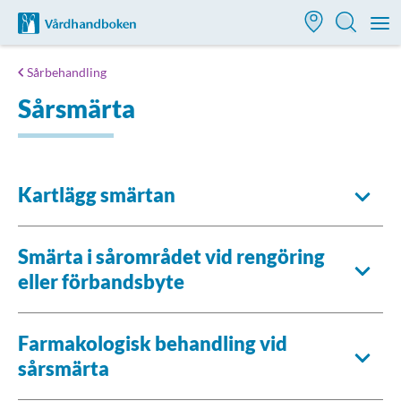
Till startsidan för Vårdhandboken
M
Sårbehandling
Sårsmärta
Kartlägg smärtan
Smärta i sårområdet vid rengöring
eller förbandsbyte
Farmakologisk behandling vid
sårsmärta