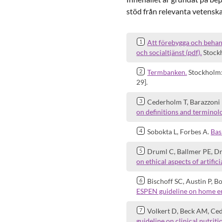
stöd från relevanta vetenska
Att förebygga och behan
och socialtjänst (pdf).
Stockh
Termbanken.
Stockholm:
29].
Cederholm T, Barazzoni R,
on definitions and terminolo
Sobokta L, Forbes A.
Bas
Druml C, Ballmer PE, Dr
on ethical aspects of artific
Bischoff SC, Austin P, B
ESPEN guideline on home en
Volkert D, Beck AM, Cede
guideline on clinical nutriti