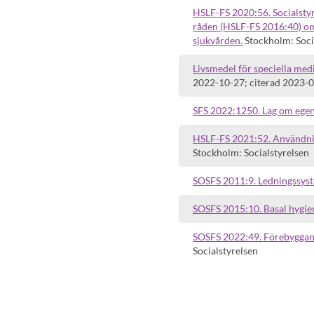
HSLF-FS 2020:56. Socialstyr
råden (HSLF-FS 2016:40) om
sjukvården.
Stockholm: Soci
Livsmedel för speciella med
2022-10-27; citerad 2023-0
SFS 2022:1250. Lag om ege
HSLF-FS 2021:52. Användnin
Stockholm: Socialstyrelsen
SOSFS 2011:9. Ledningssyste
SOSFS 2015:10. Basal hygie
SOSFS 2022:49. Förebyggand
Socialstyrelsen