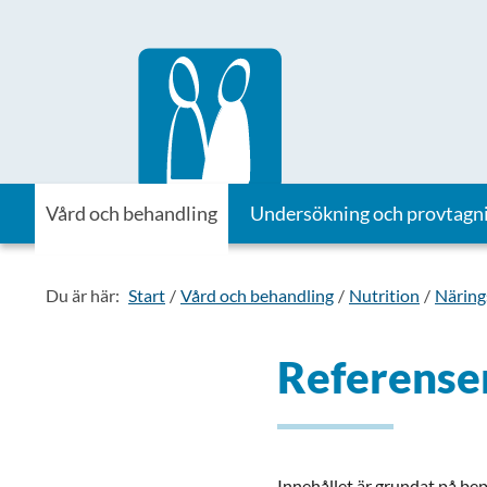
Till startsidan för Vårdhandboken
Vård och behandling
Undersökning och provtagn
Du är här:
Start
Vård och behandling
Nutrition
Närings
Referenser
Innehållet är grundat på bepr