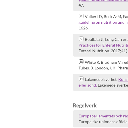
47.
Volkert D, Beck A-M, Fax
guideline on nutrition and 
1626.
Boullata JI, Long Carrer
Practices for Enteral Nutrit
Enteral Nutrition. 2017;41(
White R, Bradnam V, red
Tubes. 3. London, UK: Pharm
Läkemedelsverket.
Kunsk
eller sond.
Läkemedelsverket
Regelverk
Europaparlamentets och råd
Europeiska unionens officiel