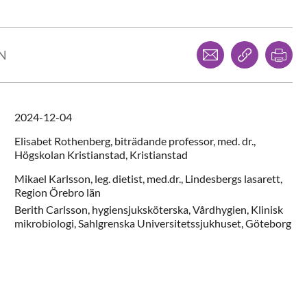
Dela via mejl
Kopiera l
Skr
LN
2024-12-04
Elisabet
Rothenberg,
biträdande professor, med. dr.,
Högskolan Kristianstad,
Kristianstad
Mikael
Karlsson,
leg. dietist, med.dr.,
Lindesbergs lasarett,
Region Örebro län
Berith
Carlsson,
hygiensjuksköterska,
Vårdhygien, Klinisk
mikrobiologi, Sahlgrenska Universitetssjukhuset,
Göteborg