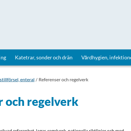
ing
Katetrar, sonder och drän
Vårdhygien, infektion
tillförsel, enteral
Referenser och regelverk
 och regelverk
övad erfarenhet, lagar, regelverk, nationella riktlinjer och med