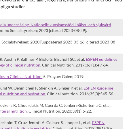
pliga studier.
dla undernäring. Nationellt kunskapsstöd i hälso- och sjukvård
olm: Socialstyrelsen; 2023 [citerad 2023-08-29].
 Socialstyrelsen; 2020 [uppdaterad 2023-03-16; citerad 2023-08-
 Austin P, Ballmer P, Biolo G, Bischoff SC, et al.
ESPEN guidelines
gy of clinical nutrition.
Clinical Nutrition. 2017;36 (1):49-64.
ics in Clinical Nutrition.
5. Prague: Galen; 2019.
uml W, Oehmichen F, Shenkin A, Singer P, et al.
ESPEN guideline
ial nutrition and hydration.
Clinical nutrition. 2016;35(3):545-56.
oeykens K, Chourdakis M, Cuerda C, Jonkers-Schuitema C, et al.
teral nutrition.
Clinical Nutrition. 2020;39(1):5-22.
rholm T, Cruz-Jentoft A, Goisser S, Hooper L, et al.
ESPEN
on and hydration in geriatrics.
Clinical nutrition. 2019;38(1):10-