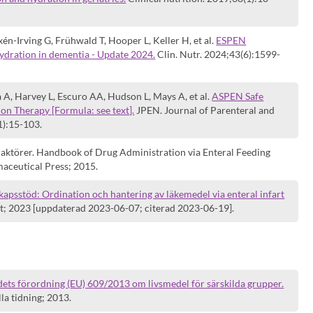
én-Irving G, Frühwald T, Hooper L, Keller H, et al.
ESPEN
hydration in dementia - Update 2024.
Clin. Nutr. 2024;43(6):1599-
a A, Harvey L, Escuro AA, Hudson L, Mays A, et al.
ASPEN Safe
ion Therapy [Formula: see text].
JPEN. Journal of Parenteral and
1):15-103.
aktörer. Handbook of Drug Administration via Enteral Feeding
aceutical Press; 2015.
apsstöd: Ordination och hantering av läkemedel via enteral infart
; 2023 [uppdaterad 2023-06-07; citerad 2023-06-19].
ets förordning (EU) 609/2013 om livsmedel för särskilda grupper.
la tidning; 2013.