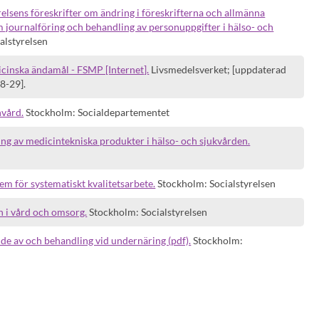
elsens föreskrifter om ändring i föreskrifterna och allmänna
 journalföring och behandling av personuppgifter i hälso- och
alstyrelsen
icinska ändamål - FSMP [Internet].
Livsmedelsverket; [uppdaterad
8-29].
nvård.
Stockholm: Socialdepartementet
g av medicintekniska produkter i hälso- och sjukvården.
m för systematiskt kvalitetsarbete.
Stockholm: Socialstyrelsen
n i vård och omsorg.
Stockholm: Socialstyrelsen
e av och behandling vid undernäring (pdf).
Stockholm: