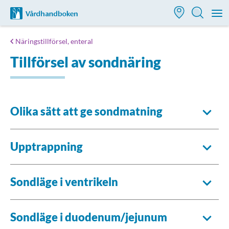
Till startsidan för Vårdhandboken
M
Näringstillförsel, enteral
Tillförsel av sondnäring
Olika sätt att ge sondmatning
Upptrappning
Sondläge i ventrikeln
Sondläge i duodenum/jejunum