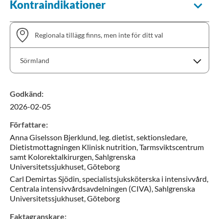
Kontraindikationer
Regionala tillägg finns, men inte för ditt val
Sörmland
Godkänd
:
2026-02-05
Skåne
Sörmland
Författare
:
Uppsala län
Anna
Giselsson Bjerklund,
leg. dietist, sektionsledare,
Visa tillägg
Välj en region för att visa tillägg
Dietistmottagningen Klinisk nutrition, Tarmsviktscentrum
samt Kolorektalkirurgen, Sahlgrenska
Universitetssjukhuset,
Göteborg
Carl
Demirtas Sjödin,
specialistsjuksköterska i intensivvård,
Centrala intensivvårdsavdelningen (CIVA), Sahlgrenska
Universitetssjukhuset,
Göteborg
Faktagranskare
: