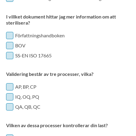
I villket dokument hittar jag mer information om att
sterilisera?
Författningshandboken
BOV
SS-EN ISO 17665
Validering består av tre processer, vilka?
AP, BP, CP
IQ, OQ, PQ
QA, QB, QC
Vilken av dessa processer kontrollerar din last?