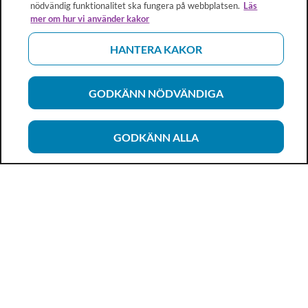
nödvändig funktionalitet ska fungera på webbplatsen.
Läs
mer om hur vi använder kakor
HANTERA KAKOR
GODKÄNN NÖDVÄNDIGA
GODKÄNN ALLA
Vårdhandboken
Ett metod- och kunskapsstöd för dig som arbetar inom
hälso- och sjukvård och omsorg. Allt innehåll är framtaget i
samarbete med professionen.