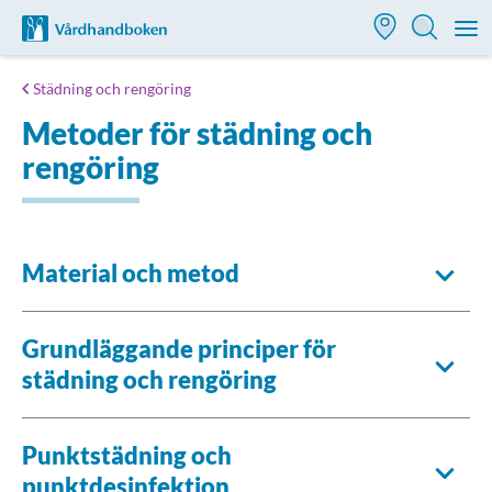
Till startsidan för Vårdhandboken
M
Städning och rengöring
Metoder för städning och
rengöring
Material och metod
Grundläggande principer för
städning och rengöring
Punktstädning och
punktdesinfektion