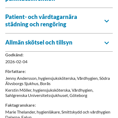
Patient- och vårdtagarnära
städning och rengöring
Allmän skötsel och tillsyn
Godkänd
:
2026-02-04
Författare
:
Jenny
Andersson,
hygiensjuksköterska,
Vårdhygien, Södra
Älvsborgs Sjukhus,
Borås
Kerstin
Möller,
hygiensjuksköterska,
Vårdhygien,
Sahlgrenska Universitetssjukhuset,
Göteborg
Faktagranskare
:
Marie
Thelander,
hygienläkare,
Smittskydd och vårdhygien
Dalarna,
Falun