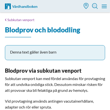
Till startsidan för Vårdhandboken
M
Subkutan venport
Blodprov och blododling
Denna text gäller även barn
Blodprov via subkutan venport
Subkutan venport kan med fördel användas för provtagning
för att undvika onödiga stick. Dessutom minskar risken för
att provsvar ska bli felaktiga på grund av hemolys.
Vid provtagning används antingen vacutainerhållare,
adapter och rör eller spruta.