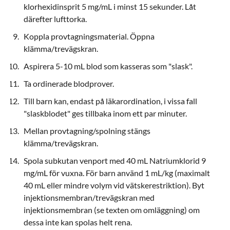
klorhexidinsprit 5 mg/mL i minst 15 sekunder. Låt
därefter lufttorka.
Koppla provtagningsmaterial. Öppna
klämma/trevägskran.
Aspirera 5-10 mL blod som kasseras som "slask".
Ta ordinerade blodprover.
Till barn kan, endast på läkarordination, i vissa fall
"slaskblodet" ges tillbaka inom ett par minuter.
Mellan provtagning/spolning stängs
klämma/trevägskran.
Spola subkutan venport med 40 mL Natriumklorid 9
mg/mL för vuxna. För barn använd 1 mL/kg (maximalt
40 mL eller mindre volym vid vätskerestriktion). Byt
injektionsmembran/trevägskran med
injektionsmembran (se texten om omläggning) om
dessa inte kan spolas helt rena.