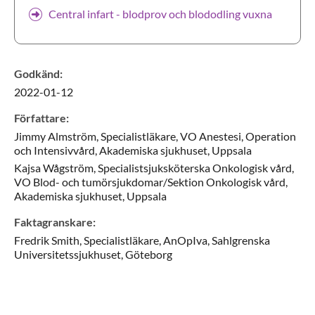
Sörmland
Central infart - blodprov och blododling vuxna
Uppsala län
Visa tillägg
Godkänd
:
2022-01-12
Författare
:
Jimmy
Almström,
Specialistläkare,
VO Anestesi, Operation
och Intensivvård, Akademiska sjukhuset,
Uppsala
Kajsa
Wågström,
Specialistsjuksköterska Onkologisk vård,
VO Blod- och tumörsjukdomar/Sektion Onkologisk vård,
Akademiska sjukhuset,
Uppsala
Faktagranskare
:
Fredrik
Smith,
Specialistläkare,
AnOpIva, Sahlgrenska
Universitetssjukhuset,
Göteborg