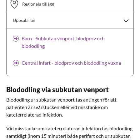
Regionala tillägg
Uppsala län
Barn - Subkutan venport, blodprov och
blododling
Skåne
Sörmland
Central infart - blodprov och blododling vuxna
Uppsala län
Visa tillägg
Blododling via subkutan venport
Blododling ur subkutan venport tas antingen för att
patienten är svårstucken eller vid misstanke om
kateterrelaterad infektion.
Vid misstanke om kateterrelaterad infektion tas blododling
samtidigt (inom 15 minuter) både perifert och ur subkutan