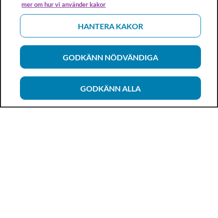
mer om hur vi använder kakor
HANTERA KAKOR
GODKÄNN NÖDVÄNDIGA
GODKÄNN ALLA
Vårdhandboken
Ett metod- och kunskapsstöd för dig som arbetar inom
hälso- och sjukvård och omsorg. Allt innehåll är framtaget i
samarbete med professionen.