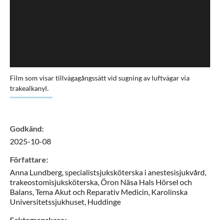
Film som visar tillvägagångssätt vid sugning av luftvägar via
trakealkanyl.
Godkänd
:
2025-10-08
Författare
:
Anna
Lundberg,
specialistsjuksköterska i anestesisjukvård,
trakeostomisjuksköterska,
Öron Näsa Hals Hörsel och
Balans, Tema Akut och Reparativ Medicin, Karolinska
Universitetssjukhuset,
Huddinge
Faktagranskare
: